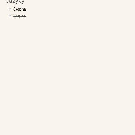
Jazyky
Čeština
English