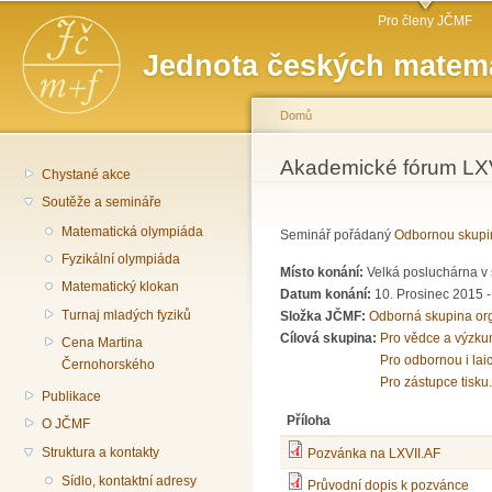
Hlavní menu
Př
Pro členy JČMF
hl
Jednota českých matema
o
Domů
Jste zde
Akademické fórum LXV
Chystané akce
Soutěže a semináře
Matematická olympiáda
Seminář pořádaný
Odbornou skupi
Fyzikální olympiáda
Místo konání:
Velká posluchárna v 
Matematický klokan
Datum konání:
10. Prosinec 2015 
Turnaj mladých fyziků
Složka JČMF:
Odborná skupina or
Cílová skupina:
Pro vědce a výzku
Cena Martina
Pro odbornou i lai
Černohorského
Pro zástupce tisku.
Publikace
Příloha
O JČMF
Struktura a kontakty
Pozvánka na LXVII.AF
Sídlo, kontaktní adresy
Průvodní dopis k pozvánce