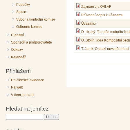
Pobočky
Záznam z LXVII.AF
Sekce
Průvodní dopis k Záznamu
Výbor a kontrolní komise
Účastníci
Odborné komise
D. Hrubý: Ta naše maturita čes
Členství
O. Stolín: Idea Kompozitní ped
Sponzoři a podporovatelé
T. Janík: O praxi nevzdělanost
Odkazy
Kalendář
Přihlášení
Do členské evidence
Na web
V čem je rozdíl
Hledat na jcmf.cz
Hledat