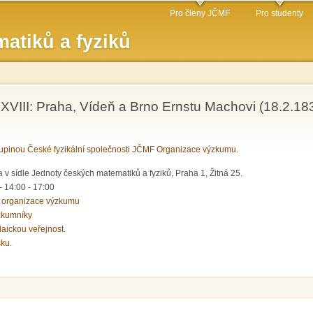
Přejít k
Pro členy JČMF
Pro studenty
hlavnímu
atiků a fyziků
obsahu
VIII: Praha, Vídeň a Brno Ernstu Machovi (18.2.1
pinou České fyzikální společnosti JČMF Organizace výzkumu
.
 v sídle Jednoty českých matematiků a fyziků, Praha 1, Žitná 25.
-
14:00
-
17:00
 organizace výzkumu
zkumníky
laickou veřejnost.
sku.