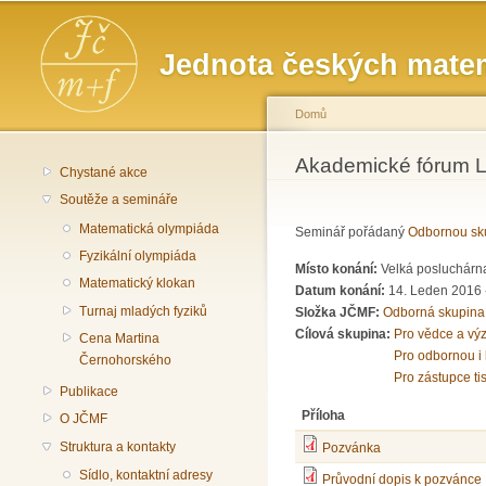
Hlavní menu
Jednota českých matem
Domů
Jste zde
Akademické fórum LX
Chystané akce
Soutěže a semináře
Matematická olympiáda
Seminář pořádaný
Odbornou sku
Fyzikální olympiáda
Místo konání:
Velká posluchárna
Matematický klokan
Datum konání:
14. Leden 2016 
Turnaj mladých fyziků
Složka JČMF:
Odborná skupina
Cílová skupina:
Pro vědce a vý
Cena Martina
Pro odbornou i 
Černohorského
Pro zástupce ti
Publikace
Příloha
O JČMF
Struktura a kontakty
Pozvánka
Sídlo, kontaktní adresy
Průvodní dopis k pozvánce