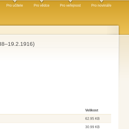
Pro učitele
Pro vědce
Pro veřejnost
Pro novináře
838–19.2.1916)
Velikost
62.95 KB
30.99 KB