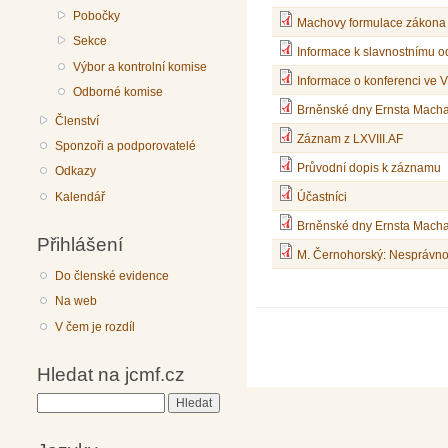
Pobočky
Machovy formulace zákona 
Sekce
Informace k slavnostnímu o
Výbor a kontrolní komise
Informace o konferenci ve 
Odborné komise
Brněnské dny Ernsta Macha
Členství
Záznam z LXVIII.AF
Sponzoři a podporovatelé
Průvodní dopis k záznamu
Odkazy
Kalendář
Účastníci
Brněnské dny Ernsta Macha
Přihlášení
M. Černohorský: Nesprávno
Do členské evidence
Na web
V čem je rozdíl
Hledat na jcmf.cz
Hledat