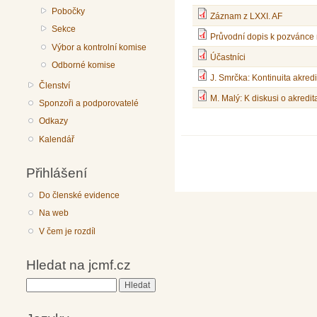
Pobočky
Záznam z LXXI. AF
Sekce
Průvodní dopis k pozvánce 
Výbor a kontrolní komise
Účastníci
Odborné komise
J. Smrčka: Kontinuita akre
Členství
M. Malý: K diskusi o akredit
Sponzoři a podporovatelé
Odkazy
Kalendář
Přihlášení
Do členské evidence
Na web
V čem je rozdíl
Hledat na jcmf.cz
Hledat