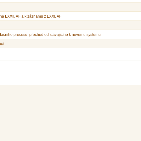
na LXXII. AF a k záznamu z LXXI. AF
ditačního procesu: přechod od stávajícího k novému systému
aci