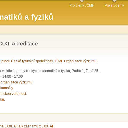
Přejít k
Pro členy JČMF
Pro studenty
hlavnímu
atiků a fyziků
obsahu
XXI: Akreditace
pinou České fyzikální společnosti JČMF Organizace výzkumu
.
 v sídle Jednoty českých matematiků a fyziků, Praha 1, Žitná 25.
 -
14:00
-
17:00
 organizace výzkumu
zkumníky
laickou veřejnost.
sku.
na LXXI. AF a k záznamu z LXX. AF