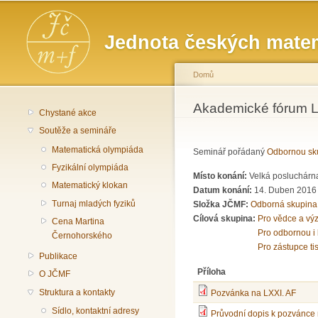
Hlavní menu
Jednota českých matem
Domů
Jste zde
Akademické fórum L
Chystané akce
Soutěže a semináře
Matematická olympiáda
Seminář pořádaný
Odbornou sku
Fyzikální olympiáda
Místo konání:
Velká posluchárna
Matematický klokan
Datum konání:
14. Duben 2016
Turnaj mladých fyziků
Složka JČMF:
Odborná skupina
Cílová skupina:
Pro vědce a vý
Cena Martina
Pro odbornou i 
Černohorského
Pro zástupce ti
Publikace
Příloha
O JČMF
Struktura a kontakty
Pozvánka na LXXI. AF
Sídlo, kontaktní adresy
Průvodní dopis k pozvánce 