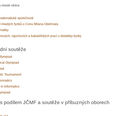
 a mladé vědce
atematické společnosti
í mladých fyziků o Cenu Milana Odehnala
matiky
mových, rigorózních a bakalářských prací z didaktiky fyziky
dní soutěže
 Olympiad
ical Olympiad
iad
sts‘ Tournament
formatics
in Informatics
lympiad
 s podílem JČMF a soutěže v příbuzných oborech