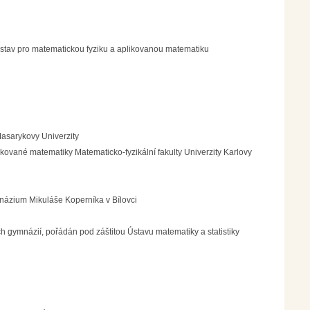
 ústav pro matematickou fyziku a aplikovanou matematiku
Masarykovy Univerzity
kované matematiky Matematicko-fyzikální fakulty Univerzity Karlovy
y
mnázium Mikuláše Koperníka v Bílovci
h gymnázií, pořádán pod záštitou Ústavu matematiky a statistiky