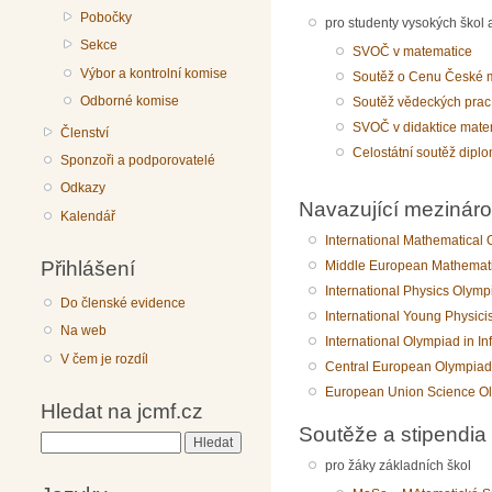
Pobočky
pro studenty vysokých škol
Sekce
SVOČ v matematice
Výbor a kontrolní komise
Soutěž o Cenu České m
Odborné komise
Soutěž vědeckých prac
SVOČ v didaktice mate
Členství
Celostátní soutěž diplo
Sponzoři a podporovatelé
Odkazy
Navazující mezináro
Kalendář
International Mathematical
Přihlášení
Middle European Mathemat
International Physics Olymp
Do členské evidence
International Young Physici
Na web
International Olympiad in In
V čem je rozdíl
Central European Olympiad 
European Union Science O
Hledat na jcmf.cz
Soutěže a stipendia
Hledat
pro žáky základních škol