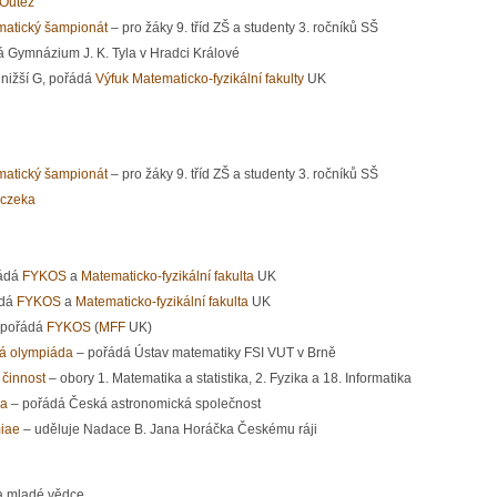
Outěž
atický šampionát
– pro žáky 9. tříd ZŠ a studenty 3. ročníků SŠ
á Gymnázium J. K. Tyla v Hradci Králové
 nižší G, pořádá
Výfuk
Matematicko-fyzikální fakulty
UK
atický šampionát
– pro žáky 9. tříd ZŠ a studenty 3. ročníků SŠ
aczeka
řádá
FYKOS
a
Matematicko-fyzikální fakulta
UK
ádá
FYKOS
a
Matematicko-fyzikální fakulta
UK
 pořádá
FYKOS
(
MFF
UK)
ká olympiáda
– pořádá Ústav matematiky FSI VUT v Brně
 činnost
– obory 1. Matematika a statistika, 2. Fyzika a 18. Informatika
da
– pořádá Česká astronomická společnost
iae
– uděluje Nadace B. Jana Horáčka Českému ráji
 a mladé vědce