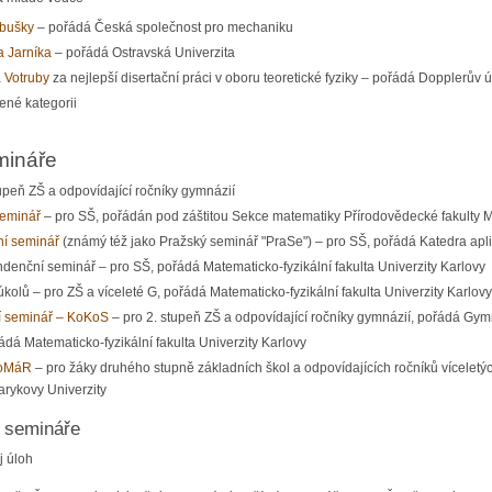
abušky
– pořádá Česká společnost pro mechaniku
a Jarníka
– pořádá Ostravská Univerzita
 Votruby
za nejlepší disertační práci v oboru teoretické fyziky – pořádá Dopplerův
ené kategorii
mináře
upeň ZŠ a odpovídající ročníky gymnázií
seminář
– pro SŠ, pořádán pod záštitou Sekce matematiky Přírodovědecké fakulty 
í seminář
(známý též jako Pražský seminář "PraSe") – pro SŠ, pořádá Katedra apli
denční seminář – pro SŠ, pořádá Matematicko-fyzikální fakulta Univerzity Karlovy
úkolů – pro ZŠ a víceleté G, pořádá Matematicko-fyzikální fakulta Univerzity Karlov
í seminář – KoKoS
– pro 2. stupeň ZŠ a odpovídající ročníky gymnázií, pořádá Gy
ádá Matematicko-fyzikální fakulta Univerzity Karlovy
KoMáR
– pro žáky druhého stupně základních škol a odpovídajících ročníků víceletýc
arykovy Univerzity
 semináře
j úloh