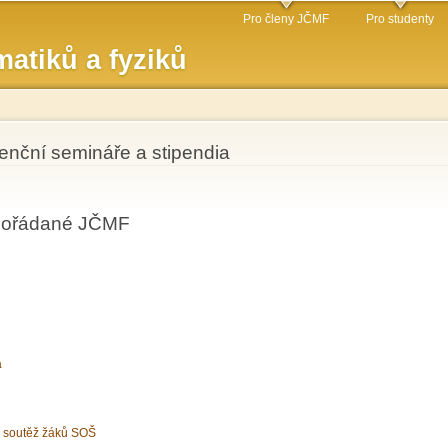
Přejít k
Pro členy JČMF
Pro studenty
hlavnímu
atiků a fyziků
obsahu
nční semináře a stipendia
 pořádané JČMF
a
á soutěž žáků SOŠ