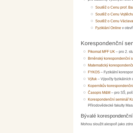
Soutěž o Cenu prof. B
Soutěž o Cenu Vojtěch
Soutěž o Cenu Václava
Fyziklání Online
v otevř
Korespondenční se
Pikomat MFF UK
– pro 2. st
Brněnský korespondenční 
Matematický korespondenčn
FYKOS
– Fyzikální korespon
Výfuk
– Výpočty fyzikálních 
Koperníkův korespondenčn
Časopis M&M
– pro SŠ, poř
Korespondenční seminář 
Přírodovědecké fakulty Mas
Bývalé korespondenční
Mohou sloužit alespoň jako zdro