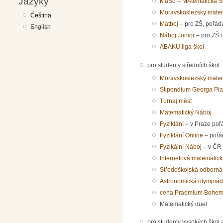
Jazyky
MaSo – MAtematická S
Moravskoslezský matem
Čeština
Matboj
– pro ZŠ, pořád
English
Náboj Junior
– pro ZŠ i
ABAKU liga škol
pro studenty středních škol
Moravskoslezský matem
Stipendium Georga Pl
Turnaj měst
Matematický Náboj
Fyziklání
– v Praze po
Fyziklání Online
– poř
Fyzikální Náboj
– v ČR
Internetová matematic
Středoškolská odborná
Astronomická olympiá
cena Praemium Bohem
Matematický duel
pro studenty vysokých škol