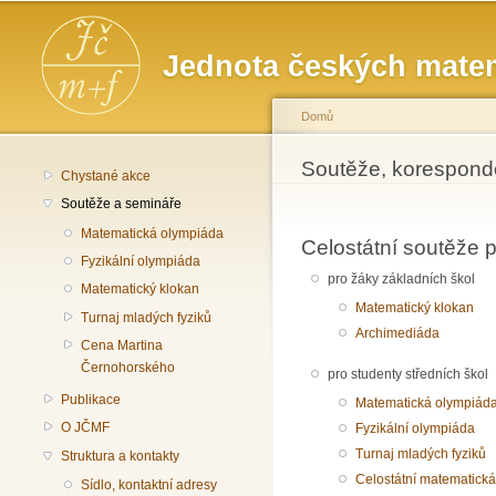
Hlavní menu
Jednota českých matem
Domů
Jste zde
Soutěže, koresponde
Chystané akce
Soutěže a semináře
Matematická olympiáda
Celostátní soutěže
Fyzikální olympiáda
pro žáky základních škol
Matematický klokan
Matematický klokan
Turnaj mladých fyziků
Archimediáda
Cena Martina
Černohorského
pro studenty středních škol
Publikace
Matematická olympiád
O JČMF
Fyzikální olympiáda
Turnaj mladých fyziků
Struktura a kontakty
Celostátní matematick
Sídlo, kontaktní adresy