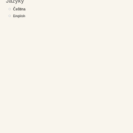
Jazyky
Čeština
English