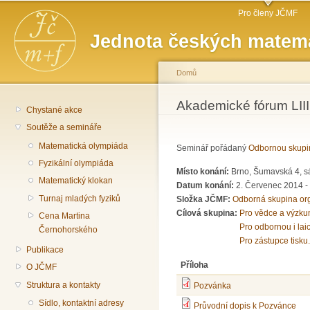
Hlavní menu
Př
Pro členy JČMF
hl
Jednota českých matema
o
Domů
Jste zde
Akademické fórum LII
Chystané akce
Soutěže a semináře
Matematická olympiáda
Seminář pořádaný
Odbornou skupi
Fyzikální olympiáda
Místo konání:
Brno, Šumavská 4, sá
Matematický klokan
Datum konání:
2. Červenec 2014 -
Turnaj mladých fyziků
Složka JČMF:
Odborná skupina or
Cílová skupina:
Pro vědce a výzku
Cena Martina
Pro odbornou i lai
Černohorského
Pro zástupce tisku.
Publikace
Příloha
O JČMF
Struktura a kontakty
Pozvánka
Sídlo, kontaktní adresy
Průvodní dopis k Pozvánce