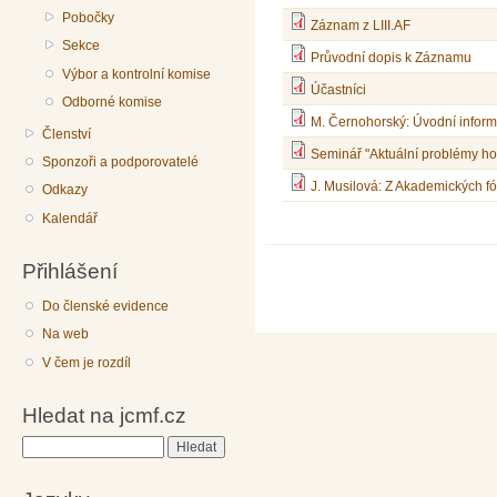
Pobočky
Záznam z LIII.AF
Sekce
Průvodní dopis k Záznamu
Výbor a kontrolní komise
Účastníci
Odborné komise
M. Černohorský: Úvodní infor
Členství
Seminář "Aktuální problémy h
Sponzoři a podporovatelé
J. Musilová: Z Akademických 
Odkazy
Kalendář
Přihlášení
Do členské evidence
Na web
V čem je rozdíl
Hledat na jcmf.cz
Hledat