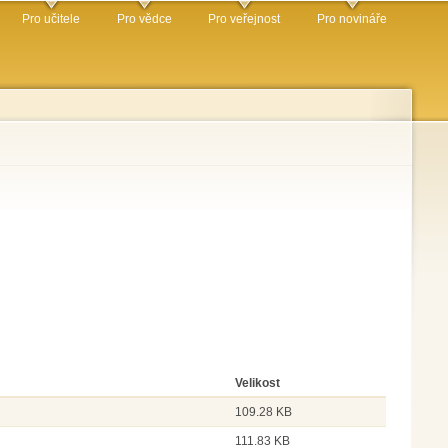
Pro učitele
Pro vědce
Pro veřejnost
Pro novináře
Velikost
109.28 KB
111.83 KB