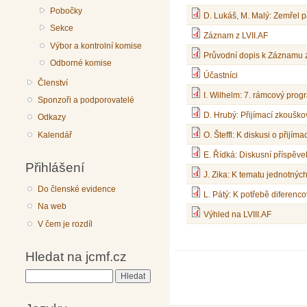
Pobočky
D. Lukáš, M. Malý: Zemřel 
Sekce
Záznam z LVII.AF
Výbor a kontrolní komise
Průvodní dopis k Záznamu z
Odborné komise
Účastníci
Členství
I. Wilhelm: 7. rámcový prog
Sponzoři a podporovatelé
D. Hrubý: Přijímací zkoušk
Odkazy
Kalendář
O. Šteffl: K diskusi o přijí
E. Řídká: Diskusní příspěve
Přihlášení
J. Zika: K tematu jednotnýc
Do členské evidence
L. Pátý: K potřebě diferenco
Na web
Výhled na LVIII.AF
V čem je rozdíl
Hledat na jcmf.cz
Hledat