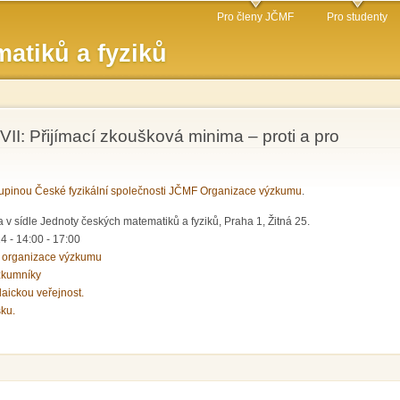
Přejít k
Pro členy JČMF
Pro studenty
hlavnímu
atiků a fyziků
obsahu
II: Přijímací zkoušková minima – proti a pro
pinou České fyzikální společnosti JČMF Organizace výzkumu
.
 v sídle Jednoty českých matematiků a fyziků, Praha 1, Žitná 25.
14 -
14:00
-
17:00
 organizace výzkumu
zkumníky
laickou veřejnost.
sku.