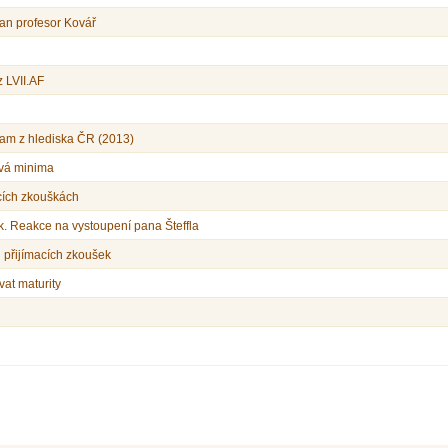
pan profesor Kovář
 LVII.AF
ram z hlediska ČR (2013)
ová minima
macích zkouškách
k. Reakce na vystoupení pana Šteffla
h přijímacích zkoušek
vat maturity