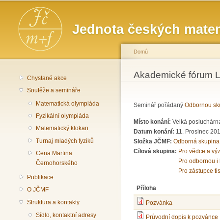
Hlavní menu
Jednota českých matem
Domů
Jste zde
Akademické fórum LV
Chystané akce
Soutěže a semináře
Matematická olympiáda
Seminář pořádaný
Odbornou sku
Fyzikální olympiáda
Místo konání:
Velká posluchárna
Matematický klokan
Datum konání:
11. Prosinec 20
Turnaj mladých fyziků
Složka JČMF:
Odborná skupina
Cílová skupina:
Pro vědce a vý
Cena Martina
Pro odbornou i 
Černohorského
Pro zástupce ti
Publikace
Příloha
O JČMF
Struktura a kontakty
Pozvánka
Sídlo, kontaktní adresy
Průvodní dopis k pozvánce