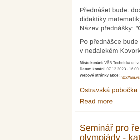
Přednášet bude: doc
didaktiky matemati
Název přednášky: "
Po přednášce bude 
v nedalekém Kovork
Místo konání:
VŠB-Technická unive
Datum konání:
07.12.2023 - 16:00
Webové stránky akce:
http://am.v
Ostravská pobočka
Read more
about Občasný 
Seminář pro ře
olympiády - ka