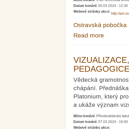
Datum konání:
05.03.2024 - 12:30
Webové stránky akce:
http://am.v
Ostravská pobočka
Read more
about Občasný 
VIZUALIZACE,
PEDAGOGICE
Vědecká gramotnost
chápání. Přednáška
Platonium, který pro
a ukáže význam viz
Místo konání:
Přírodovědecká fakul
Datum konání:
07.03.2024 - 16:00
Webové stránky akce: