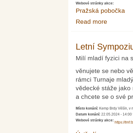
Webové stránky akce:
Pražská pobočka
Read more
about Přednáška
bateriích
Letní Sympoz
Milí mladí fyzici na
věnujete se nebo věn
rámci Turnaje mladý
vědecké stáže jako 
a chcete se o své p
Místo konání:
Kemp Brdy Věšín, v 
Datum konání:
22.05.2024 - 14:00
Webové stránky akce:
https://tmf.