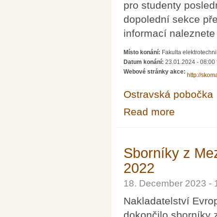
pro studenty posled
dopolední sekce pře
informací naleznet
Místo konání:
Fakulta elektrotechn
Datum konání:
23.01.2024 - 08:00
Webové stránky akce:
http://skom
Ostravská pobočka
Read more
about ŠKOMAM 
Sborníky z Me
2022
18. December 2023 -
Nakladatelství Evr
dokončilo sborníky