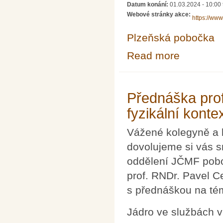
Datum konání:
01.03.2024 -
10:00
Webové stránky akce:
https://ww
Plzeňská pobočka
Read more
about Seminář 
Přednáška prof
fyzikální kont
Vážené kolegyně a 
dovolujeme si vás s
oddělení JČMF pobo
prof. RNDr. Pavel Ce
s přednáškou na té
Jádro ve službách v