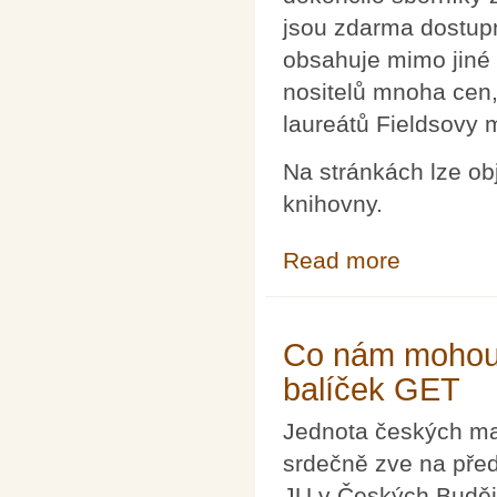
jsou zdarma dostu
obsahuje mimo jiné 
nositelů mnoha cen,
laureátů Fieldsovy 
Na stránkách lze obj
knihovny.
Read more
about Sborníky
Co nám mohou ří
balíček GET
Jednota českých mat
srdečně zve na př
JU v Českých Buděj