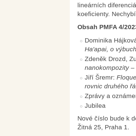
lineárních diferenci
koeficienty. Nechybí 
Obsah PMFA 4/202
Dominika Hájkov
Ha'apai, o výbuc
Zdeněk Drozd, Zu
nanokompozity – 
Jiří Šremr:
Floque
rovnic druhého řá
Zprávy a oznáme
Jubilea
Nové číslo bude k 
Žitná 25, Praha 1.