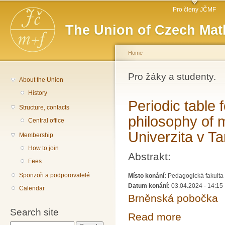
Main menu
Sk
Pro členy JČMF
ma
The Union of Czech Mat
co
Home
You are here
Pro žáky a studenty.
About the Union
History
Periodic table 
Structure, contacts
philosophy of 
Central office
Univerzita v Ta
Membership
How to join
Abstrakt:
Fees
Sponzoři a podporovatelé
Místo konání:
Pedagogická fakulta 
Datum konání:
03.04.2024 - 14:15
Calendar
Brněnská pobočka
Search site
Read more
about Periodic 
Univerzita v Tar