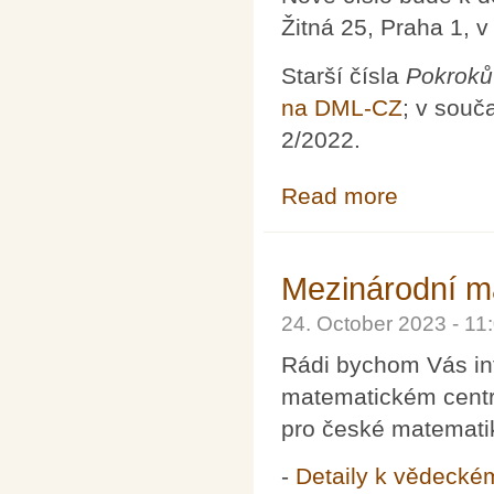
Žitná 25, Praha 1, 
Starší čísla
Pokroků
na DML-CZ
; v souč
2/2022.
Read more
about Pokroky m
Mezinárodní m
24. October 2023 - 1
Rádi bychom Vás in
matematickém centru
pro české matematik
-
Detaily k vědeck