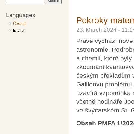
Search
Languages
Pokroky matema
Čeština
23. March 2024 - 11:
English
Právě vychází nové 
astronomie. Podrob
a chemii, které byly
zkoumání kvantových
českým překladům 
Galileovu problému, 
uzavírá vzpomínka 
včetně hodináře Joo
ve švýcarském St. Ga
Obsah PMFA 1/202