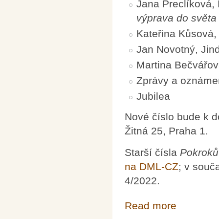
Jana Preclíková,
výprava do světa
Kateřina Kůsová,
Jan Novotný, Jin
Martina Bečvářov
Zprávy a oznáme
Jubilea
Nové číslo bude k 
Žitná 25, Praha 1.
Starší čísla
Pokroků
na DML-CZ
; v souč
4/2022.
Read more
about Pokroky m