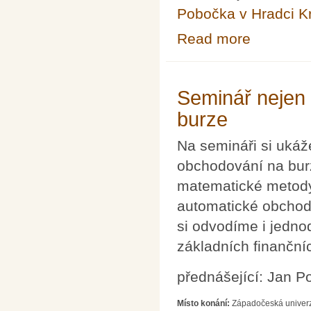
Pobočka v Hradci K
Read more
about VIZUALI
Seminář nejen
burze
Na semináři si ukáž
obchodování na burze
matematické metody 
automatické obchod
si odvodíme i jedno
základních finančníc
přednášející: Jan Po
Místo konání:
Západočeská univerz