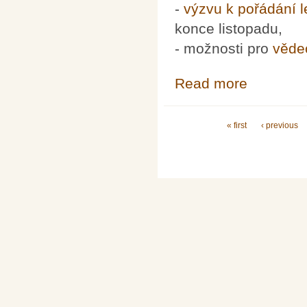
-
výzvu k pořádání l
konce listopadu,
- možnosti pro
věde
Read more
about Mezináro
Pages
« first
‹ previous