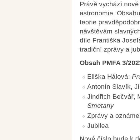
Právě vychází nové 
astronomie. Obsahuj
teorie pravděpodobn
návštěvám slavných
díle Františka Jose
tradiční zprávy a jub
Obsah PMFA 3/202
Eliška Hálová:
Pr
Antonín Slavík, Ji
Jindřich Bečvář,
Smetany
Zprávy a oznáme
Jubilea
Nové číslo bude k 