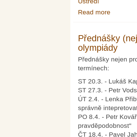
Ústředí
Read more
about Letní S
Přednášky (nej
olympiády
Přednášky nejen pro
termínech:
ST 20.3. - Lukáš K
ST 27.3. - Petr Vodst
ÚT 2.4. - Lenka Při
správně intepretovat
PO 8.4. - Petr Kovář
pravděpodobnost"
ČT 18.4. - Pavel Ja