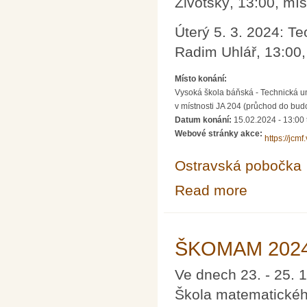
Životský, 13:00, mí
Úterý 5. 3. 2024: Te
Radim Uhlář, 13:00,
Místo konání:
Vysoká škola báňská - Technická un
v místnosti JA 204 (průchod do bud
Datum konání:
15.02.2024 - 13:00
Webové stránky akce:
https://jcmf
Ostravská pobočka
Read more
about Semináře 
ŠKOMAM 2024 
Ve dnech 23. - 25. 1
Škola matematickéh