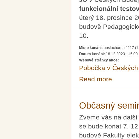
funkcionální testov
úterý 18. prosince 
budově Pedagogické
10.
Místo konání:
posluchárna J217 (1
Datum konání:
18.12.2023 - 15:00
Webové stránky akce:
Pobočka v Českých 
Read more
about Co nám mo
Občasný semin
Zveme vás na další
se bude konat 7. 1
budově Fakulty elek