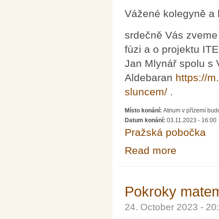
Vážené kolegyně a 
srdečně Vás zveme 
fúzi a o projektu I
Jan Mlynář spolu s 
Aldebaran
https://
sluncem/
.
Místo konání:
Atrium v přízemí bu
Datum konání:
03.11.2023 - 16:00
Pražská pobočka
Read more
about Křest po
Pokroky matema
24. October 2023 - 2