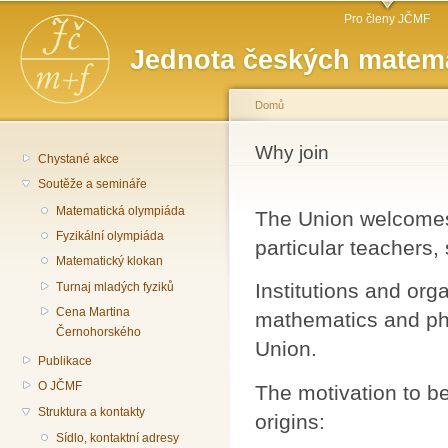
Hlavní menu
Př
Pro členy JČMF
hl
Jednota českých matema
o
Domů
Jste zde
Why join
Chystané akce
Soutěže a semináře
Matematická olympiáda
The Union welcomes 
Fyzikální olympiáda
particular teachers,
Matematický klokan
Institutions and org
Turnaj mladých fyziků
Cena Martina
mathematics and ph
Černohorského
Union.
Publikace
O JČMF
The motivation to 
Struktura a kontakty
origins:
Sídlo, kontaktní adresy