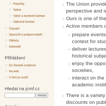
The Union provide
Pobočky
Sekce
perspective and i
Výbor a kontrolní komise
Ours is one of th
Odborné komise
Active members can
Členství
prepare events
Sponzoři a podporovatelé
contest for stu
Odkazy
Kalendář
deliver lectur
historical subje
Přihlášení
enjoy the oppor
Do členské evidence
societies,
Na web
interact on the 
V čem je rozdíl
academic instit
Hledat na jcmf.cz
There is a variet
Hledat
discounts on pub