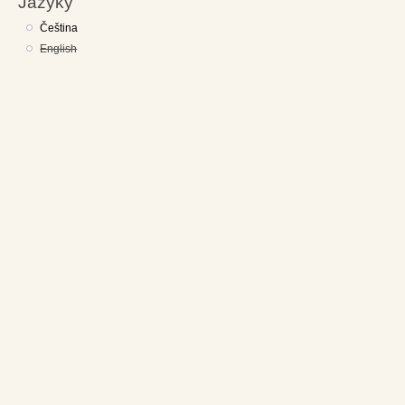
Jazyky
Čeština
English