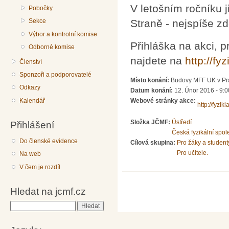
V letošním ročníku
Pobočky
Sekce
Straně - nejspíše z
Výbor a kontrolní komise
Přihláška na akci, p
Odborné komise
najdete na
http://fyz
Členství
Sponzoři a podporovatelé
Místo konání:
Budovy MFF UK v Pra
Odkazy
Datum konání:
12. Únor 2016 -
9:0
Kalendář
Webové stránky akce:
http://fyzikl
Složka JČMF:
Ústředí
Přihlášení
Česká fyzikální spol
Do členské evidence
Cílová skupina:
Pro žáky a student
Pro učitele.
Na web
V čem je rozdíl
Hledat na jcmf.cz
Hledat