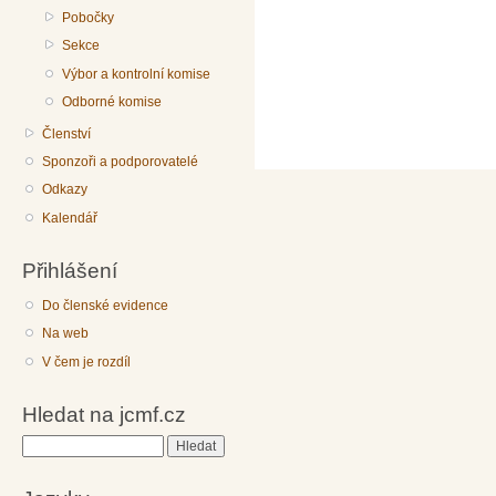
Pobočky
Sekce
Výbor a kontrolní komise
Odborné komise
Členství
Sponzoři a podporovatelé
Odkazy
Kalendář
Přihlášení
Do členské evidence
Na web
V čem je rozdíl
Hledat na jcmf.cz
Hledat