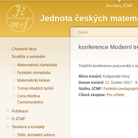
Hlavní menu
Př
Pro členy JČMF
hl
Jednota českých matema
o
Domů
Jste zde
konference Moderní tre
Chystané akce
Soutěže a semináře
Matematická olympiáda
Tradiční konference pracovníků v ob
Fyzikální olympiáda
Místo konání:
Kašperské Hory
Matematický klokan
Datum konání:
21. Duben 2017 - 9
Turnaj mladých fyziků
Složka JČMF:
Fyzikální pedagogic
Cílová skupina:
Pro učitele.
Cena Martina
Černohorského
Publikace
O JČMF
Struktura a kontakty
Sídlo, kontaktní adresy