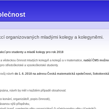
Přejít k
hlavnímu
olečnost
obsahu
cí organizovaných mladými kolegy a kolegyněmi.
akcí pro studenty a mladé kolegy pro rok 2018
í a vědeckou činnost mladých kolegyň a kolegů a v matematice,
nabízí ČMS možnos
pro středoškolské a vysokoškolské studenty.
 svůj návrh
do 1. 6. 2018 na adresu Česká matematická společnost, Sokolovská 
psána, návrh by měl v každém případě obsahovat:
to konání, organizátoři, popis činnosti),
ávanou výši příspěvku,
t mladí (např. uvedením věku organizátorů či očekávaného věku účastníků).