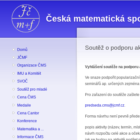
Česká matematická sp
Soutěž o podporu ak
Domů
JČMF
Organizace ČMS
Vyhlášení soutěže na podporu 
IMU a Komitét
Ve snaze podpořit popularizačn
SVOČ
seminářů ap. určených zejména 
Soutěž pro mladé
Pro zařazení do soutěže zašlete
Cena ČMS
Medaile
predseda.cms@jcmf.cz
.
Cena Cantor
Forma návrhu není pevně přede
Konference
popis aktivity (název, termín, mís
Matematika a ...
návrh rozpočtu celé akce a oček
Informace ČMS
jak se budou na aktivitě podíle