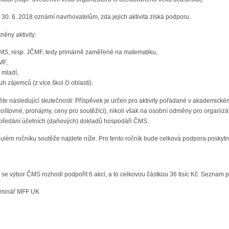
0. 6. 2018 oznámí navrhovatelům, zda jejich aktivita získá podporu.
ěny aktivity:
ČMS, resp. JČMF, tedy primárně zaměřené na matematiku,
MF,
 mladí,
uh zájemců (z více škol či oblastí).
e následující skutečnosti: Příspěvek je určen pro aktivity pořádané v akademické
 poštovné, pronájmy, ceny pro soutěžící), nikoli však na osobní odměny pro organizá
předání účetních (daňových) dokladů hospodáři ČMS.
ém ročníku soutěže najdete níže. Pro tento ročník bude celková podpora poskytn
e výbor ČMS rozhodl podpořit 6 akcí, a to celkovou částkou 36 tisíc Kč. Seznam 
eminář MFF UK