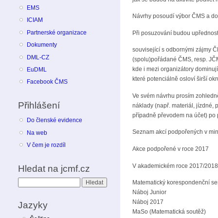
EMS
Návrhy posoudí výbor ČMS a do 3
ICIAM
Partnerské organizace
Při posuzování budou upřednostn
Dokumenty
související s odbornými zájmy 
DML-CZ
(spolu)pořádané ČMS, resp. JČ
kde i mezi organizátory dominují
EuDML
které potenciálně osloví širší okr
Facebook ČMS
Ve svém návrhu prosím zohlednět
Přihlášení
náklady (např. materiál, jízdné,
případně převodem na účet) po 
Do členské evidence
Seznam akcí podpořených v minul
Na web
V čem je rozdíl
Akce podpořené v roce 2017
V akademickém roce 2017/2018 s
Hledat na jcmf.cz
Hledat
Matematický korespondenční s
Náboj Junior
Náboj 2017
Jazyky
MaSo (Matematická soutěž)