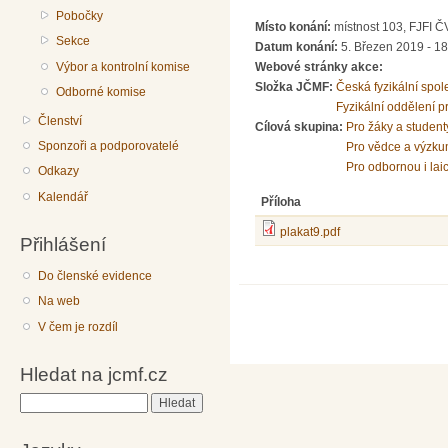
Pobočky
Místo konání:
místnost 103, FJFI Č
Sekce
Datum konání:
5. Březen 2019 - 1
Výbor a kontrolní komise
Webové stránky akce:
Složka JČMF:
Česká fyzikální spol
Odborné komise
Fyzikální oddělení 
Členství
Cílová skupina:
Pro žáky a student
Sponzoři a podporovatelé
Pro vědce a výzku
Pro odbornou i lai
Odkazy
Kalendář
Příloha
plakat9.pdf
Přihlášení
Do členské evidence
Na web
V čem je rozdíl
Hledat na jcmf.cz
Hledat