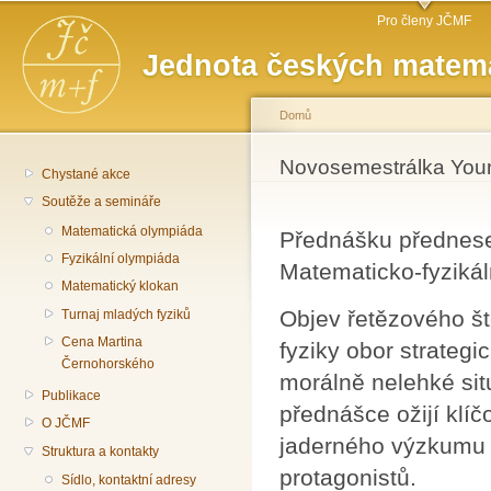
Hlavní menu
Př
Pro členy JČMF
hl
Jednota českých matema
o
Domů
Jste zde
Novosemestrálka Youn
Chystané akce
Soutěže a semináře
Matematická olympiáda
Přednášku přednese 
Fyzikální olympiáda
Matematicko-fyzikáln
Matematický klokan
Objev řetězového št
Turnaj mladých fyziků
Cena Martina
fyziky obor strateg
Černohorského
morálně nelehké situ
Publikace
přednášce ožijí kl
O JČMF
jaderného výzkumu z
Struktura a kontakty
protagonistů.
Sídlo, kontaktní adresy