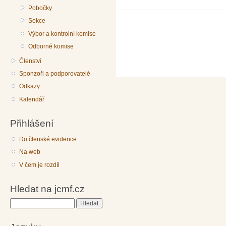
Pobočky
Sekce
Výbor a kontrolní komise
Odborné komise
Členství
Sponzoři a podporovatelé
Odkazy
Kalendář
Přihlášení
Do členské evidence
Na web
V čem je rozdíl
Hledat na jcmf.cz
Hledat