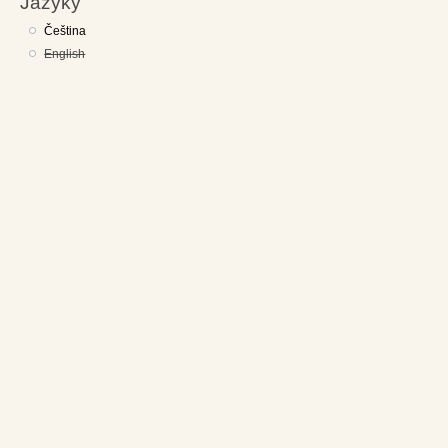
Jazyky
Čeština
English