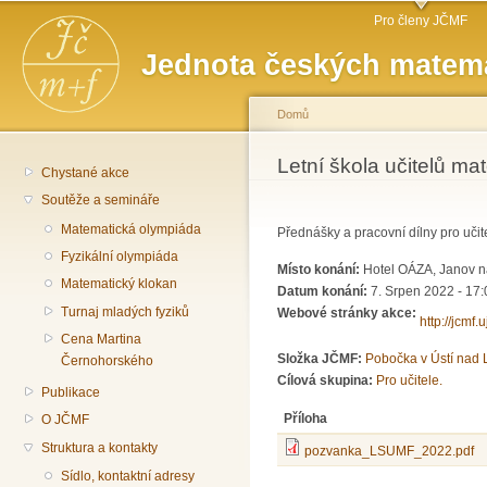
Hlavní menu
Př
Pro členy JČMF
hl
Jednota českých matema
o
Domů
Jste zde
Letní škola učitelů ma
Chystané akce
Soutěže a semináře
Matematická olympiáda
Přednášky a pracovní dílny pro uči
Fyzikální olympiáda
Místo konání:
Hotel OÁZA, Janov n
Matematický klokan
Datum konání:
7. Srpen 2022 - 17:
Turnaj mladých fyziků
Webové stránky akce:
http://jcmf
Cena Martina
Složka JČMF:
Pobočka v Ústí nad
Černohorského
Cílová skupina:
Pro učitele.
Publikace
Příloha
O JČMF
Struktura a kontakty
pozvanka_LSUMF_2022.pdf
Sídlo, kontaktní adresy