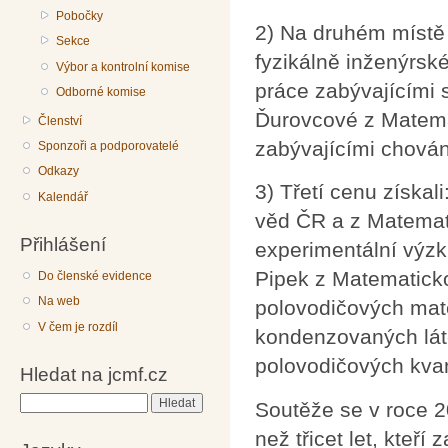
Pobočky
2) Na druhém místě 
Sekce
fyzikálně inženýrs
Výbor a kontrolní komise
práce zabývajícími 
Odborné komise
Ďurovcové z Matemat
Členství
zabývajícími chován
Sponzoři a podporovatelé
Odkazy
3) Třetí cenu získal
Kalendář
věd ČR a z Matematic
Přihlášení
experimentální výzk
Pipek z Matematicko-
Do členské evidence
Na web
polovodičových mater
V čem je rozdíl
kondenzovaných lát
polovodičových kva
Hledat na jcmf.cz
Hledat
Soutěže se v roce 2
než třicet let, kteř