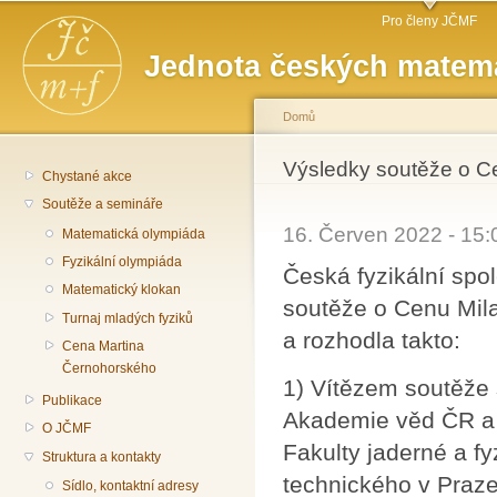
Hlavní menu
Př
Pro členy JČMF
hl
Jednota českých matema
o
Domů
Jste zde
Výsledky soutěže o C
Chystané akce
Soutěže a semináře
16. Červen 2022 - 15
Matematická olympiáda
Fyzikální olympiáda
Česká fyzikální sp
Matematický klokan
soutěže o Cenu Mila
Turnaj mladých fyziků
a rozhodla takto:
Cena Martina
Černohorského
1) Vítězem soutěže 
Publikace
Akademie věd ČR a
O JČMF
Fakulty jaderné a f
Struktura a kontakty
technického v Praze
Sídlo, kontaktní adresy