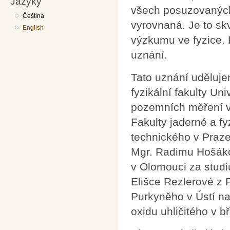
Jazyky
všech posuzovaných 
Čeština
vyrovnaná. Je to s
English
výzkumu ve fyzice. P
uznání.
Tato uznání uděluj
fyzikální fakulty Un
pozemních měření v
Fakulty jaderné a f
technického v Praz
Mgr. Radimu Hošákov
v Olomouci za studi
Elišce Rezlerové z 
Purkyněho v Ústí n
oxidu uhličitého v bři