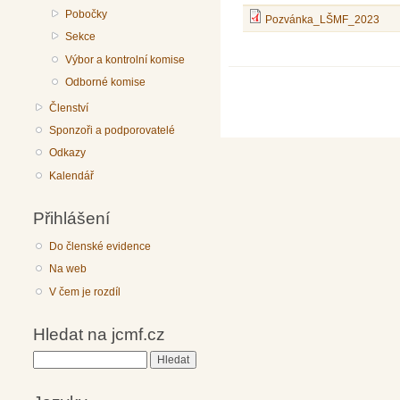
Pobočky
Pozvánka_LŠMF_2023
Sekce
Výbor a kontrolní komise
Odborné komise
Členství
Sponzoři a podporovatelé
Odkazy
Kalendář
Přihlášení
Do členské evidence
Na web
V čem je rozdíl
Hledat na jcmf.cz
Hledat