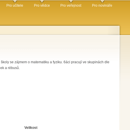
Pro učitele
Pro vědce
Pro veřejnost
Pro novináře
í školy se zájmem o matematiku a fyziku. 6áci pracují ve skupinách dle
ek a rébusů.
Velikost