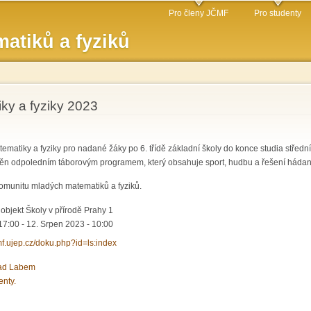
Přejít k
Pro členy JČMF
Pro studenty
hlavnímu
atiků a fyziků
obsahu
iky a fyziky 2023
ematiky a fyziky pro nadané žáky po 6. třídě základní školy do konce studia středn
ěn odpoledním táborovým programem, který obsahuje sport, hudbu a řešení hádan
komunitu mladých matematiků a fyziků.
objekt Školy v přírodě Prahy 1
17:00
-
12. Srpen 2023 - 10:00
cmf.ujep.cz/doku.php?id=ls:index
nad Labem
enty.