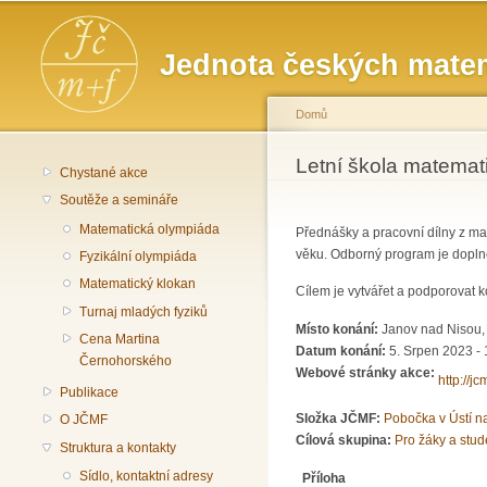
Hlavní menu
Jednota českých matem
Domů
Jste zde
Letní škola matemat
Chystané akce
Soutěže a semináře
Matematická olympiáda
Přednášky a pracovní dílny z mat
věku. Odborný program je dopln
Fyzikální olympiáda
Matematický klokan
Cílem je vytvářet a podporovat 
Turnaj mladých fyziků
Místo konání:
Janov nad Nisou, 
Cena Martina
Datum konání:
5. Srpen 2023 - 
Černohorského
Webové stránky akce:
http://j
Publikace
Složka JČMF:
Pobočka v Ústí 
O JČMF
Cílová skupina:
Pro žáky a stud
Struktura a kontakty
Sídlo, kontaktní adresy
Příloha