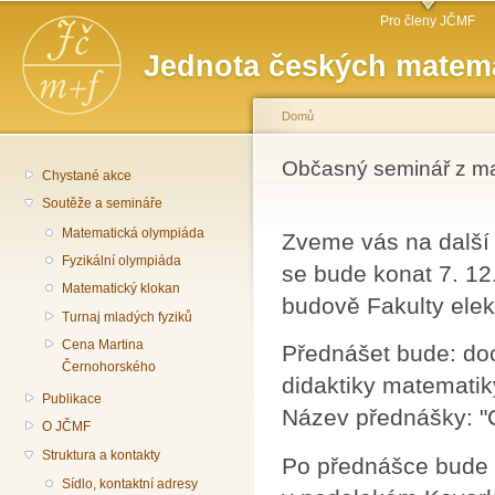
Hlavní menu
Př
Pro členy JČMF
hl
Jednota českých matema
o
Domů
Jste zde
Občasný seminář z m
Chystané akce
Soutěže a semináře
Matematická olympiáda
Zveme vás na další
Fyzikální olympiáda
se bude konat 7. 1
Matematický klokan
budově Fakulty elek
Turnaj mladých fyziků
Cena Martina
Přednášet bude: doc
Černohorského
didaktiky matemati
Publikace
Název přednášky: "
O JČMF
Struktura a kontakty
Po přednášce bude 
Sídlo, kontaktní adresy