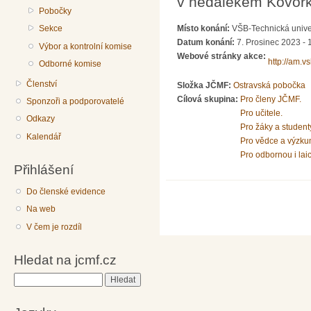
v nedalekém Kovork
Pobočky
Sekce
Místo konání:
VŠB-Technická unive
Datum konání:
7. Prosinec 2023 - 
Výbor a kontrolní komise
Webové stránky akce:
http://am.v
Odborné komise
Členství
Složka JČMF:
Ostravská pobočka
Cílová skupina:
Pro členy JČMF.
Sponzoři a podporovatelé
Pro učitele.
Odkazy
Pro žáky a student
Kalendář
Pro vědce a výzku
Pro odbornou i lai
Přihlášení
Do členské evidence
Na web
V čem je rozdíl
Hledat na jcmf.cz
Hledat