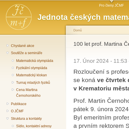
Hlavní menu
Př
Pro členy JČMF
hl
Jednota českých matema
o
Domů
Jste zde
100 let prof. Martina
Chystané akce
Soutěže a semináře
17. Únor 2024 - 11:5
Matematická olympiáda
Fyzikální olympiáda
Rozloučení s profe
Matematický klokan
se koná
ve čtvrtek
Turnaj mladých fyziků
v Krematoriu měst
Cena Martina
Černohorského
Prof. Martin Černoh
Publikace
pátek 9. února 2024
O JČMF
Byl emeritním profe
Struktura a kontakty
a prvním rektorem S
Sídlo, kontaktní adresy