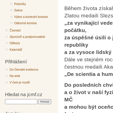
Pobočky
Během života získal
Sekce
Zlatou medaili Slez
Výbor a kontrolní komise
„za vynikající ved
Odborné komise
počátku,
Členství
za úspěšné úsilí o 
Sponzoři a podporovatelé
Odkazy
republiky
Kalendář
a za vysoce lidsk
Dále ve stejném roc
Přihlášení
čestnou medaili Ak
Do členské evidence
„De scientia a hum
Na web
V čem je rozdíl
Do posledních chvi
a o život v naší fy
Hledat na jcmf.cz
MČ
Hledat
a mohou být oceňov