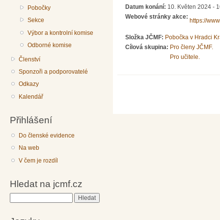
Datum konání:
10. Květen 2024 - 
Pobočky
Webové stránky akce:
Sekce
https://www
Výbor a kontrolní komise
Složka JČMF:
Pobočka v Hradci Kr
Odborné komise
Cílová skupina:
Pro členy JČMF.
Pro učitele.
Členství
Sponzoři a podporovatelé
Odkazy
Kalendář
Přihlášení
Do členské evidence
Na web
V čem je rozdíl
Hledat na jcmf.cz
Hledat