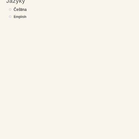
Jazyky
Čeština
English