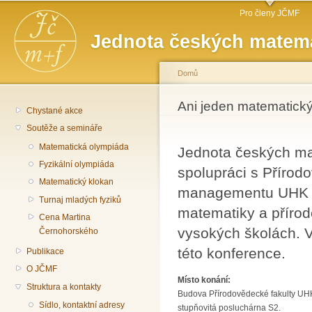
Hlavní menu
Př
Pro členy JČMF
hl
Jednota českých matema
o
Domů
Jste zde
Ani jeden matematický
Chystané akce
Soutěže a semináře
Matematická olympiáda
Jednota českých ma
Fyzikální olympiáda
spolupráci s Přírod
Matematický klokan
managementu UHK po
Turnaj mladých fyziků
matematiky a příro
Cena Martina
vysokých školách. V
Černohorského
této konference.
Publikace
O JČMF
Místo konání:
Struktura a kontakty
Budova Přírodovědecké fakulty UHK
Sídlo, kontaktní adresy
stupňovitá posluchárna S2.