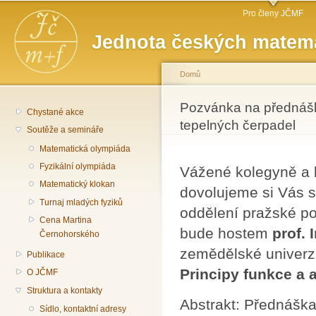
Hlavní menu
Př
Pro členy JČMF
hl
Jednota českých matema
o
Domů
Jste zde
Pozvánka na přednášk
Chystané akce
tepelných čerpadel
Soutěže a semináře
Matematická olympiáda
Fyzikální olympiáda
Vážené kolegyně a 
Matematický klokan
dovolujeme si Vás s
Turnaj mladých fyziků
oddělení pražské p
Cena Martina
bude hostem
prof.
Černohorského
zemědělské univerz
Publikace
Principy funkce a 
O JČMF
Struktura a kontakty
Abstrakt: Přednáška
Sídlo, kontaktní adresy