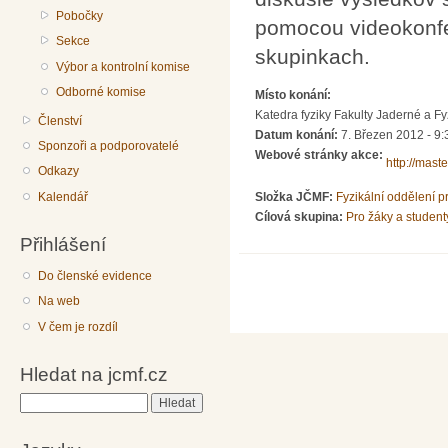
Pobočky
pomocou videokonfer
Sekce
skupinkach.
Výbor a kontrolní komise
Odborné komise
Místo konání:
Katedra fyziky Fakulty Jaderné a 
Členství
Datum konání:
7. Březen 2012 -
9:
Sponzoři a podporovatelé
Webové stránky akce:
http://mast
Odkazy
Kalendář
Složka JČMF:
Fyzikální oddělení 
Cílová skupina:
Pro žáky a student
Přihlášení
Do členské evidence
Na web
V čem je rozdíl
Hledat na jcmf.cz
Hledat