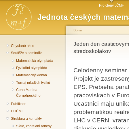
Hlavní menu
Př
Pro členy JČMF
hl
Jednota českých matema
o
Domů
Jste zde
Jeden den casticovym
Chystané akce
stredoskolakov
Soutěže a semináře
Matematická olympiáda
Fyzikální olympiáda
Celodenny seminar p
Matematický klokan
Projekt je zastresen
Turnaj mladých fyziků
EPS. Prebieha par
Cena Martina
pracoviskach v Eur
Černohorského
Ucastnici maju unik
Publikace
problematikou realn
O JČMF
Struktura a kontakty
LHC v CERN, vratan
Sídlo, kontaktní adresy
diskusie vysledkov 