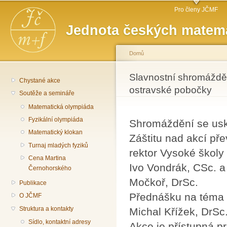
Hlavní menu
Př
Pro členy JČMF
hl
Jednota českých matema
o
Domů
Jste zde
Slavnostní shromážděn
Chystané akce
ostravské pobočky
Soutěže a semináře
Matematická olympiáda
Fyzikální olympiáda
Shromáždění se usk
Matematický klokan
Záštitu nad akcí pře
Turnaj mladých fyziků
rektor Vysoké školy 
Cena Martina
Ivo Vondrák, CSc. a 
Černohorského
Močkoř, DrSc.
Publikace
Přednášku na téma 6
O JČMF
Struktura a kontakty
Michal Křížek, DrS
Sídlo, kontaktní adresy
Akce je přístupná pr