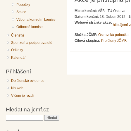
Pobočky
Místo konání:
VŠB - TU Ostrava
Sekce
Datum konání:
18. Duben 2012 - 1
Výbor a kontrolní komise
Webové stránky akce:
http://jcmf.
Odborné komise
Složka JČMF:
Ostravská pobočka
Členství
Cílová skupina:
Pro členy JČMF.
Sponzoři a podporovatelé
Odkazy
Kalendář
Přihlášení
Do členské evidence
Na web
V čem je rozdíl
Hledat na jcmf.cz
Hledat