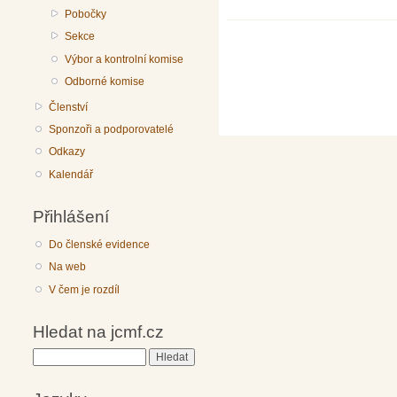
Pobočky
Sekce
Výbor a kontrolní komise
Odborné komise
Členství
Sponzoři a podporovatelé
Odkazy
Kalendář
Přihlášení
Do členské evidence
Na web
V čem je rozdíl
Hledat na jcmf.cz
Hledat