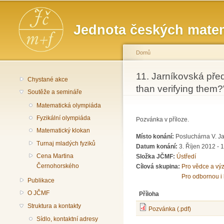
Hlavní menu
Jednota českých matem
Domů
Jste zde
11. Jarníkovská před
Chystané akce
than verifying them?
Soutěže a semináře
Matematická olympiáda
Fyzikální olympiáda
Pozvánka v příloze.
Matematický klokan
Místo konání:
Posluchárna V. Ja
Turnaj mladých fyziků
Datum konání:
3. Říjen 2012 - 
Cena Martina
Složka JČMF:
Ústředí
Černohorského
Cílová skupina:
Pro vědce a vý
Pro odbornou i 
Publikace
O JČMF
Příloha
Struktura a kontakty
Pozvánka (.pdf)
Sídlo, kontaktní adresy