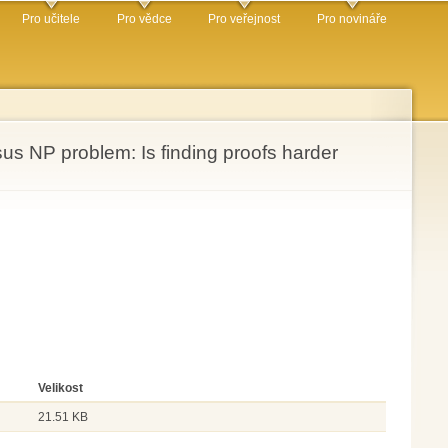
Pro učitele
Pro vědce
Pro veřejnost
Pro novináře
us NP problem: Is finding proofs harder
Velikost
21.51 KB