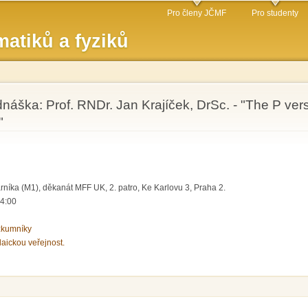
Přejít k
Pro členy JČMF
Pro studenty
hlavnímu
atiků a fyziků
obsahu
náška: Prof. RNDr. Jan Krajíček, DrSc. - "The P vers
"
rníka (M1), děkanát MFF UK, 2. patro, Ke Karlovu 3, Praha 2.
14:00
zkumníky
laickou veřejnost.