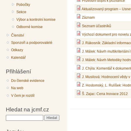
Průvodní dopis k pozvánce
Pobočky
Aktualizovaný program – Usne
Sekce
Záznam
Výbor a kontrolní komise
Seznam účastníků
Odborné komise
Výchozí dokument pro novelu 
Členství
Sponzoři a podporovatelé
J. Rákosník: Základní informac
Odkazy
J. Málek: Návrh multikriteriál
Kalendář
J. Málek: Návrh Metodiky hod
J. Chýla: Komentář k dokument
Přihlášení
J. Musilová: Hodnocení vědy 
Do členské evidence
Z. Hostomský, L. Rulíšek: Ho
Na web
Š. Zajac: Cena Inovace 2012
V čem je rozdíl
Hledat na jcmf.cz
Hledat