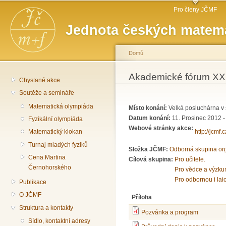
Hlavní menu
Př
Pro členy JČMF
hl
Jednota českých matema
o
Domů
Jste zde
Akademické fórum XXX
Chystané akce
Soutěže a semináře
Matematická olympiáda
Místo konání:
Velká posluchárna v 
Datum konání:
11. Prosinec 2012 
Fyzikální olympiáda
Webové stránky akce:
http://jcmf.
Matematický klokan
Turnaj mladých fyziků
Složka JČMF:
Odborná skupina or
Cena Martina
Cílová skupina:
Pro učitele.
Černohorského
Pro vědce a výzku
Pro odbornou i lai
Publikace
O JČMF
Příloha
Struktura a kontakty
Pozvánka a program
Sídlo, kontaktní adresy