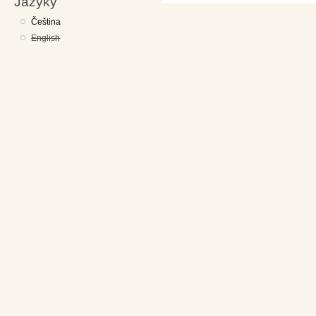
Jazyky
Čeština
English