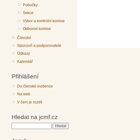
Pobočky
Sekce
Výbor a kontrolní komise
Odborné komise
Členství
Sponzoři a podporovatelé
Odkazy
Kalendář
Přihlášení
Do členské evidence
Na web
V čem je rozdíl
Hledat na jcmf.cz
Hledat