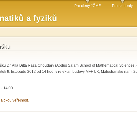
Přejít k
Pro členy JČMF
Pro studenty
hlavnímu
atiků a fyziků
obsahu
ášku
u Dr. Alla Ditta Raza Choudary (Abdus Salam School of Mathematical Sciences, GC
ek 9. listopadu 2012 od 14 hod. v refektáři budovy MFF UK, Malostranské nám. 25
 - 14:00
laickou veřejnost.