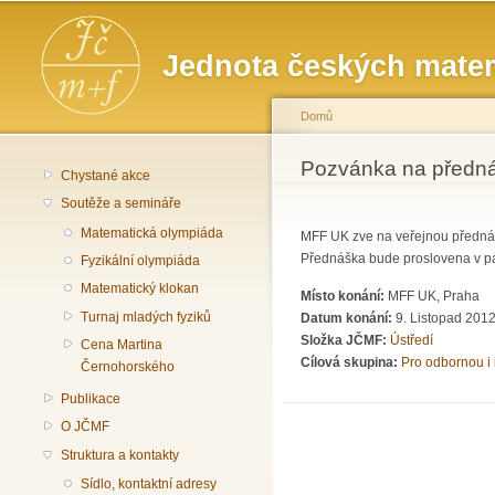
Hlavní menu
Jednota českých matem
Domů
Jste zde
Pozvánka na předn
Chystané akce
Soutěže a semináře
Matematická olympiáda
MFF UK zve na veřejnou přednášk
Přednáška bude proslovena v pát
Fyzikální olympiáda
Matematický klokan
Místo konání:
MFF UK, Praha
Turnaj mladých fyziků
Datum konání:
9. Listopad 2012
Složka JČMF:
Ústředí
Cena Martina
Cílová skupina:
Pro odbornou i 
Černohorského
Publikace
O JČMF
Struktura a kontakty
Sídlo, kontaktní adresy