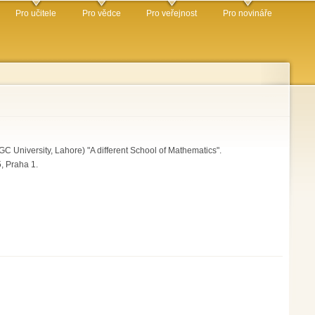
Pro učitele
Pro vědce
Pro veřejnost
Pro novináře
 University, Lahore) "A different School of Mathematics".
, Praha 1.