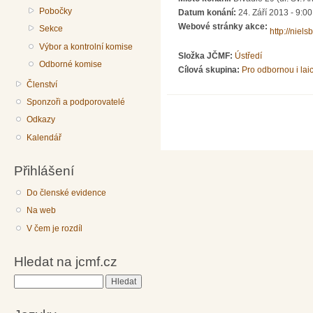
Pobočky
Datum konání:
24. Září 2013 - 9:00
Webové stránky akce:
Sekce
http://nie
Výbor a kontrolní komise
Složka JČMF:
Ústředí
Odborné komise
Cílová skupina:
Pro odbornou i lai
Členství
Sponzoři a podporovatelé
Odkazy
Kalendář
Přihlášení
Do členské evidence
Na web
V čem je rozdíl
Hledat na jcmf.cz
Hledat