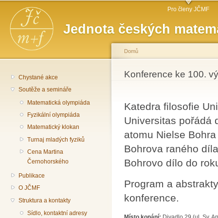
Hlavní menu
Př
Pro členy JČMF
hl
Jednota českých matema
o
Domů
Jste zde
Konference ke 100. v
Chystané akce
Soutěže a semináře
Matematická olympiáda
Katedra filosofie Un
Fyzikální olympiáda
Universitas pořádá 
Matematický klokan
atomu Nielse Bohra –
Turnaj mladých fyziků
Bohrova raného díla
Cena Martina
Bohrovo dílo do rok
Černohorského
Publikace
Program a abstrakt
O JČMF
konference.
Struktura a kontakty
Sídlo, kontaktní adresy
Místo konání:
Divadlo 29 (ul. Sv. 