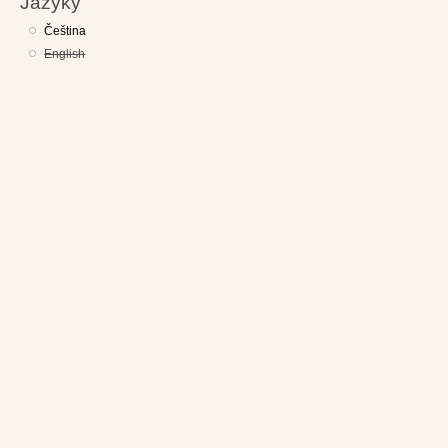
Jazyky
Čeština
English