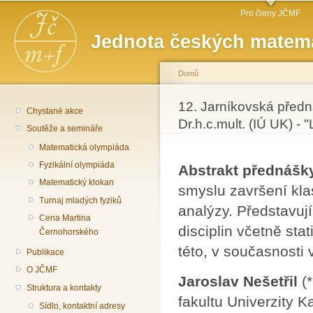
Hlavní menu
Př
Pro členy JČMF
hl
Jednota českých matema
o
Domů
Jste zde
12. Jarníkovská předná
Chystané akce
Dr.h.c.mult. (IÚ UK) - "
Soutěže a semináře
Matematická olympiáda
Fyzikální olympiáda
Abstrakt přednášk
Matematický klokan
smyslu završení kla
Turnaj mladých fyziků
analýzy. Představuj
Cena Martina
disciplin včetně sta
Černohorského
této, v současnosti v
Publikace
O JČMF
Jaroslav Nešetřil
(*
Struktura a kontakty
fakultu Univerzity K
Sídlo, kontaktní adresy