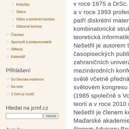
v roce 1975 a DrSc
Pobočky
a v roce 1993 profe
Sekce
patří diskrétní mate
Výbor a kontrolní komise
Odborné komise
kombinatorické stru
Členství
teoretická informatik
Sponzoři a podporovatelé
Nešetřil je autorem
Odkazy
časopiseckých publ
Kalendář
zahraničních univer
mezinárodních konfe
Přihlášení
světě včetně předn
Do členské evidence
světovém kongresu 
Na web
V čem je rozdíl
(1985 společně s V
teorii a v roce 2010
Hledat na jcmf.cz
Nešetřil je členem
Hledat
Maďarské akademie
členem Advisory Bo