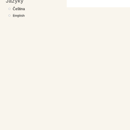
Jazyky
Čeština
English