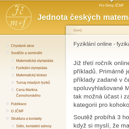
Hlavní menu
Př
Pro členy JČMF
hl
Jednota českých matema
o
Domů
Jste zde
Fyziklání online - fyzi
Chystané akce
Soutěže a semináře
Matematická olympiáda
Již třetí ročník onl
Fyzikální olympiáda
příkladů. Primárně 
Matematický klokan
příklady zadané v če
Turnaj mladých fyziků
spoluvyhlašované MŠ
Cena Martina
tak možná účast i z
Černohorského
kategorii pro kohokol
Publikace
O JČMF
Soutěž probíhá 3 ho
Struktura a kontakty
když si myslí, že ma
Sídlo, kontaktní adresy