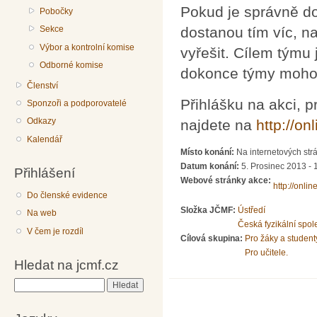
Pokud je správně do
Pobočky
Sekce
dostanou tím víc, n
Výbor a kontrolní komise
vyřešit. Cílem týmu 
Odborné komise
dokonce týmy mohou
Členství
Přihlášku na akci, p
Sponzoři a podporovatelé
Odkazy
najdete na
http://on
Kalendář
Místo konání:
Na internetových strá
Datum konání:
5. Prosinec 2013 -
Přihlášení
Webové stránky akce:
http://onlin
Do členské evidence
Složka JČMF:
Ústředí
Na web
Česká fyzikální spol
V čem je rozdíl
Cílová skupina:
Pro žáky a student
Pro učitele.
Hledat na jcmf.cz
Hledat