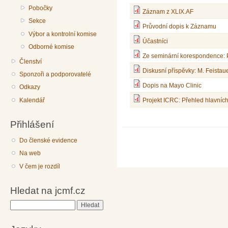
Pobočky
Záznam z XLIX.AF
Sekce
Průvodní dopis k Záznamu
Výbor a kontrolní komise
Účastníci
Odborné komise
Ze seminární korespondence:
Členství
Diskusní příspěvky: M. Feistaue
Sponzoři a podporovatelé
Dopis na Mayo Clinic
Odkazy
Kalendář
Projekt ICRC: Přehled hlavní
Přihlášení
Do členské evidence
Na web
V čem je rozdíl
Hledat na jcmf.cz
Hledat