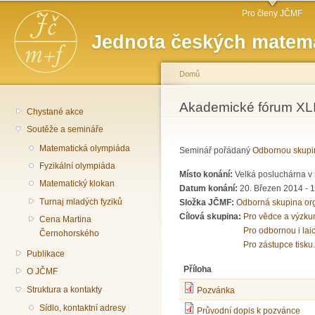
Hlavní menu
Př
Pro členy JČMF
hl
Jednota českých matema
o
Domů
Jste zde
Akademické fórum XLI
Chystané akce
Soutěže a semináře
Matematická olympiáda
Seminář pořádaný
Odbornou skupi
Fyzikální olympiáda
Místo konání:
Velká posluchárna v 
Matematický klokan
Datum konání:
20. Březen 2014 -
1
Turnaj mladých fyziků
Složka JČMF:
Odborná skupina or
Cílová skupina:
Pro vědce a výzku
Cena Martina
Pro odbornou i lai
Černohorského
Pro zástupce tisku.
Publikace
Příloha
O JČMF
Struktura a kontakty
Pozvánka
Sídlo, kontaktní adresy
Průvodní dopis k pozvánce