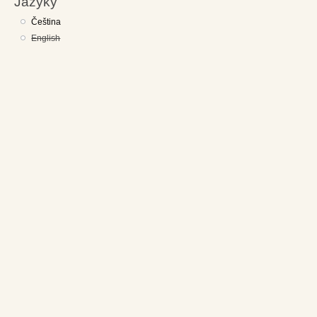
Jazyky
Čeština
English