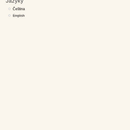
Jazyky
Čeština
English