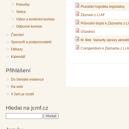
Pobočky
Pluralitní logistika legislativy
Sekce
Záznam z LI.AF
Výbor a kontrolní komise
Průvodní dopis k Záznamu z LI
Odborné komise
Účastníci
Členství
M. Bek: Varianty úpravy akredit
Sponzoři a podporovatelé
Corrigendum k Záznamu z LI.A
Odkazy
Kalendář
Přihlášení
Do členské evidence
Na web
V čem je rozdíl
Hledat na jcmf.cz
Hledat