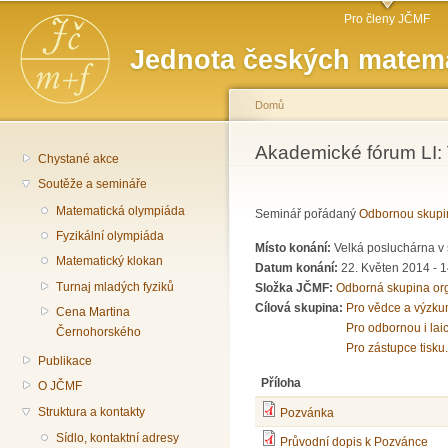
Hlavní menu
Př
Pro členy JČMF
hl
Jednota českých matema
o
Domů
Jste zde
Akademické fórum LI: 
Chystané akce
Soutěže a semináře
Matematická olympiáda
Seminář pořádaný
Odbornou skupi
Fyzikální olympiáda
Místo konání:
Velká posluchárna v 
Matematický klokan
Datum konání:
22. Květen 2014 -
1
Turnaj mladých fyziků
Složka JČMF:
Odborná skupina or
Cílová skupina:
Pro vědce a výzku
Cena Martina
Pro odbornou i lai
Černohorského
Pro zástupce tisku.
Publikace
Příloha
O JČMF
Struktura a kontakty
Pozvánka
Sídlo, kontaktní adresy
Průvodní dopis k Pozvánce