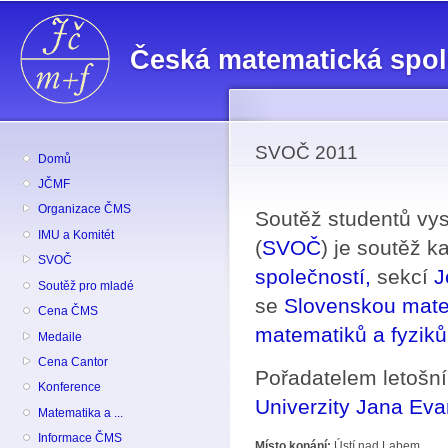
Př
hl
Česká matematická spo
o
SVOČ 2011
Domů
JČMF
Organizace ČMS
Soutěž studentů vys
IMU a Komitét
(
SVOČ
) je soutěž 
SVOČ
společností,
sekcí
J
Soutěž pro mladé
se
Slovenskou mate
Cena ČMS
matematiků a fyziků
Medaile
Cena Cantor
Pořadatelem letošn
Konference
Univerzity Jana Eva
Matematika a ...
Informace ČMS
Místo konání:
Ústí nad Labem