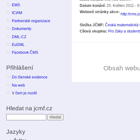
EMS
Datum konání:
25. Květen 2011 - 0
Webové stránky akce:
ICIAM
http://cms.j
Partnerské organizace
Složka JČMF:
Česká matematická 
Dokumenty
Cílová skupina:
Pro žáky a student
DML-CZ
EuDML
Facebook ČMS
Přihlášení
Obsah web
Do členské evidence
Na web
V čem je rozdíl
Hledat na jcmf.cz
Hledat
Jazyky