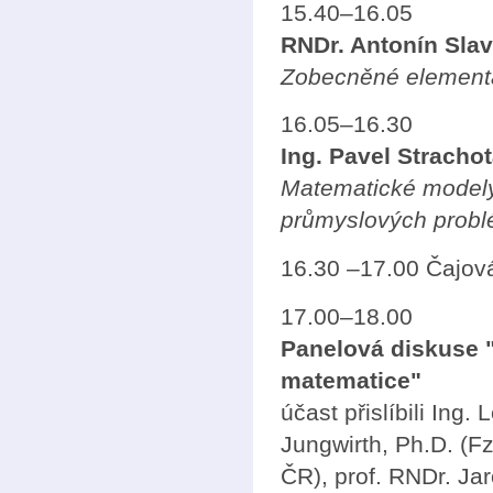
15.40–16.05
RNDr. Antonín Slav
Zobecněné elementá
16.05–16.30
Ing. Pavel Strachot
Matematické modely
průmyslových prob
16.30 –17.00 Čajová
17.00–18.00
Panelová diskuse "
matematice"
účast přislíbili In
Jungwirth, Ph.D. (F
ČR), prof. RNDr. Ja