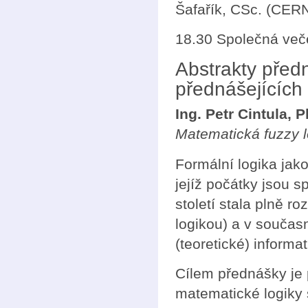
Šafařík, CSc. (CERN
18.30 Společná več
Abstrakty před
přednášejících
Ing. Petr Cintula, P
Matematická fuzzy l
Formální logika jak
jejíž počátky jsou s
století stala plně 
logikou) a v součas
(teoretické) informat
Cílem přednášky je 
matematické logiky s