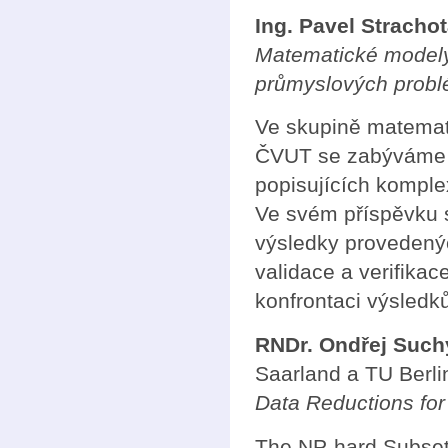
Ing. Pavel Strachot
Matematické modely
průmyslových prob
Ve skupině matemat
ČVUT se zabýváme 
popisujících komple
Ve svém příspěvku s
výsledky provedený
validace a verifika
konfrontaci výsledků
RNDr. Ondřej Suchý
Saarland a TU Berl
Data Reductions for
The NP-hard Subset 