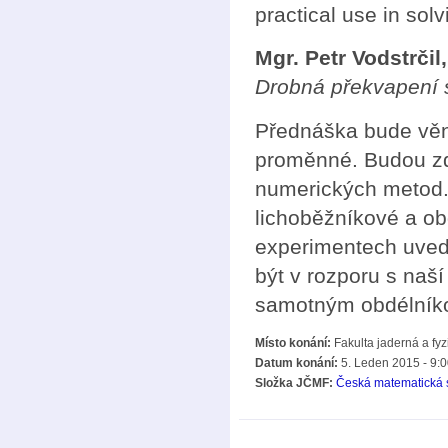
practical use in sol
Mgr. Petr Vodstrčil
Drobná překvapení 
Přednáška bude věn
proměnné. Budou zd
numerických metod.
lichoběžníkové a ob
experimentech uved
být v rozporu s naší
samotným obdélník
Místo konání:
Fakulta jaderná a fy
Datum konání:
5. Leden 2015 -
9:0
Složka JČMF:
Česká matematická 