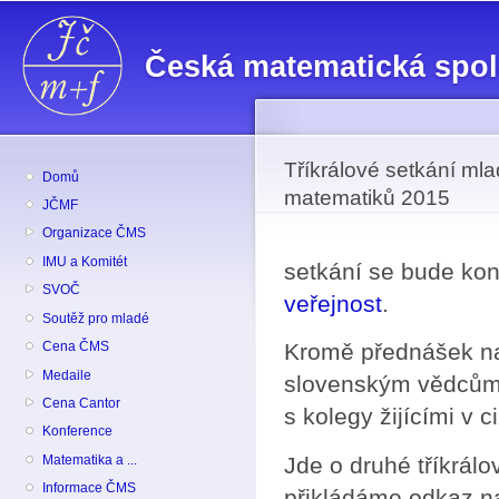
Př
hl
Česká matematická spo
o
Tříkrálové setkání ml
Domů
matematiků 2015
JČMF
Organizace ČMS
IMU a Komitét
setkání se bude ko
SVOČ
veřejnost
.
Soutěž pro mladé
Cena ČMS
Kromě přednášek n
Medaile
slovenským vědcům 
Cena Cantor
s kolegy žijícími v c
Konference
Jde o druhé tříkrál
Matematika a ...
Informace ČMS
přikládáme odkaz n