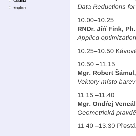
Čeština
Data Reductions for
English
10.00–10.25
RNDr. Jiří Fink, Ph.
Applied optimization
10.25–10.50 Kávová
10.50 –11.15
Mgr. Robert Šámal,
Vektory místo barev 
11.15 –11.40
Mgr. Ondřej Vencál
Geometrická pravdě
11.40 –13.30 Přest