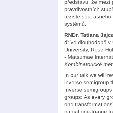
představu, že mezi 
pravdivostních stup
těžiště současného
systémů.
RNDr. Tatiana Jajc
dříve dlouhodobě v 
University, Rose-Hu
- Matsumae Internat
Kombinatorické metó
In our talk we will 
inverse semigroup t
Inverse semigroups 
groups: As every gr
one transformations
partial one-to-one t