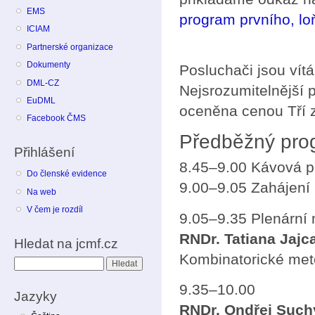
EMS
program prvního, lo
ICIAM
Partnerské organizace
Dokumenty
Posluchači jsou vítán
DML-CZ
Nejsrozumitelnější 
EuDML
oceněna cenou Tří z
Facebook ČMS
Předběžný pro
Přihlášení
8.45–9.00 Kávová p
Do členské evidence
9.00–9.05 Zahájení
Na web
V čem je rozdíl
9.05–9.35 Plenární 
RNDr. Tatiana Jajc
Hledat na jcmf.cz
Kombinatorické metó
Hledat
9.35–10.00
Jazyky
RNDr. Ondřej Suchý