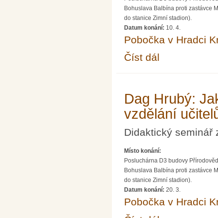
Bohuslava Balbína proti zastávce MH
do stanice Zimní stadion).
Datum konání:
10. 4.
Pobočka v Hradci K
Číst dál
Jiří Mareš: Zkušenost
Dag Hrubý: Jak
vzdělání učitel
Didaktický seminá
Místo konání:
Posluchárna D3 budovy Přírodově
Bohuslava Balbína proti zastávce MH
do stanice Zimní stadion).
Datum konání:
20. 3.
Pobočka v Hradci K
Dag Hrubý: Jak si řed