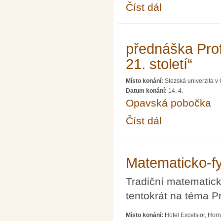
Číst dál
Setkání členů Střed
přednáška Prof.
21. století“
Místo konání:
Slezská univerzita v
Datum konání:
14. 4.
Opavská pobočka
Číst dál
přednáška Prof. Ing. Ma
Matematicko-fyz
Tradiční matematick
tentokrát na téma Pr
Místo konání:
Hotel Excelsior, Hor