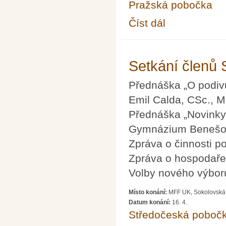
Pražská pobočka
Číst dál
MASO aneb MAtemati
Setkání členů
Přednáška „O podiv
Emil Calda, CSc., 
Přednáška „Novinky
Gymnázium Benešo
Zpráva o činnosti p
Zpráva o hospodaře
Volby nového výboru
Místo konání:
MFF UK, Sokolovská 
Datum konání:
16. 4.
Středočeská poboč