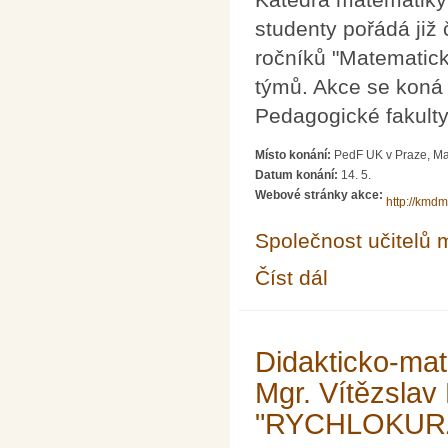
studenty pořádá již 
ročníků "Matematick
týmů. Akce se koná 
Pedagogické fakulty
Místo konání:
PedF UK v Praze, Ma
Datum konání:
14. 5.
Webové stránky akce:
http://kmdm
Společnost učitelů 
Číst dál
Matematické putování
Didakticko-ma
Mgr. Vítězsla
"RYCHLOKUR