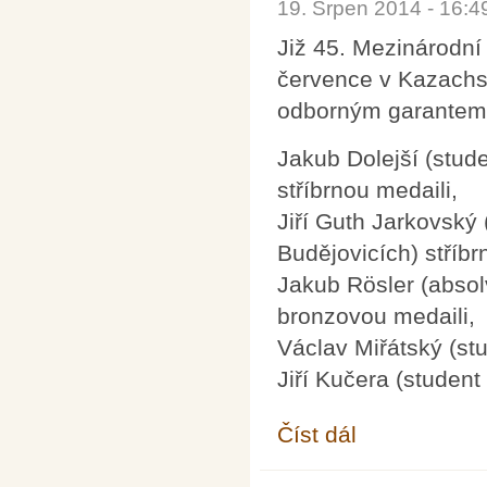
19. Srpen 2014 - 16:
Již 45. Mezinárodní
července v Kazachst
odborným garantem F
Jakub Dolejší (stu
stříbrnou medaili,
Jiří Guth Jarkovský
Budějovicích) stříbr
Jakub Rösler (abso
bronzovou medaili,
Václav Miřátský (st
Jiří Kučera (studen
Číst dál
45. Mezinárodní fyzik