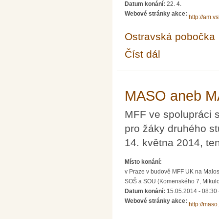
Datum konání:
22. 4.
Webové stránky akce:
http://am.v
Ostravská pobočka
Číst dál
Občasný seminář z ma
MASO aneb MA
MFF ve spolupráci 
pro žáky druhého st
14. května 2014, ten
Místo konání:
v Praze v budově MFF UK na Malost
SOŠ a SOU (Komenského 7, Mikulo
Datum konání:
15.05.2014 -
08:30
Webové stránky akce:
http://maso.