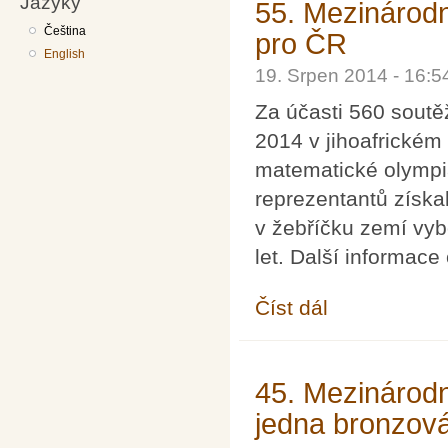
Jazyky
55. Mezinárodn
Čeština
pro ČR
English
19. Srpen 2014 - 16:
Za účasti 560 soutě
2014 v jihoafrické
matematické olympi
reprezentantů získa
v žebříčku zemí vyb
let. Další informace
Číst dál
55. Mezinárodní mate
45. Mezinárodní
jedna bronzov