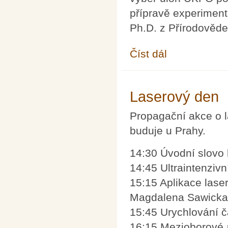
přípravě experiment
Ph.D. z Přírodověde
Číst dál
Celostátní kolo 55. ro
Laserový den
Propagační akce o l
buduje u Prahy.
14:30 Úvodní slovo 
14:45 Ultraintenzivn
15:15 Aplikace laser
Magdalena Sawicka
15:45 Urychlování č
16:15 Mezioborové a