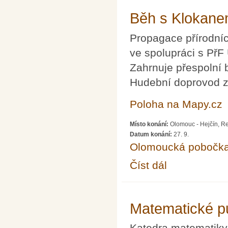
Běh s Klokan
Propagace přírodníc
ve spolupráci s PřF
Zahrnuje přespolní 
Hudební doprovod za
Poloha na Mapy.cz
Místo konání:
Olomouc - Hejčín, Re
Datum konání:
27. 9.
Olomoucká pobočk
Číst dál
Běh s Klokanem
Matematické p
Katedra matematiky