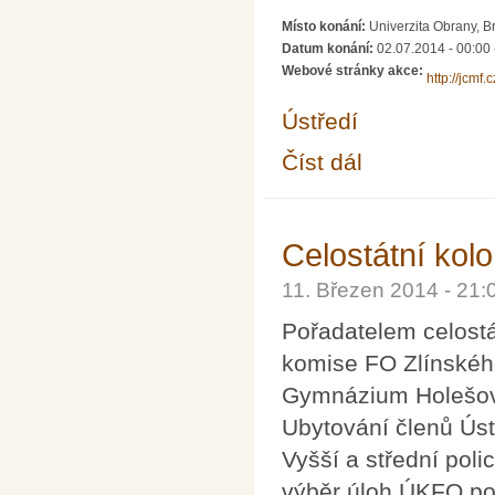
Místo konání:
Univerzita Obrany, B
Datum konání:
02.07.2014 - 00:00
Webové stránky akce:
http://jcmf
Ústředí
Číst dál
Sjezd Jednoty českých
Celostátní kolo
11. Březen 2014 - 21
Pořadatelem celostá
komise FO Zlínského
Gymnázium Holešov,
Ubytování členů Úst
Vyšší a střední poli
výběr úloh ÚKFO po