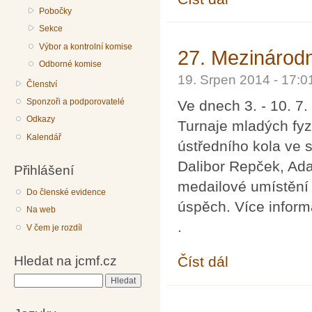
Pobočky
Sekce
Výbor a kontrolní komise
27. Mezinárodn
Odborné komise
19. Srpen 2014 - 17:
Členství
Sponzoři a podporovatelé
Ve dnech 3. - 10. 7.
Odkazy
Turnaje mladých fyz
Kalendář
ústředního kola ve 
Dalibor Repček, Ada
Přihlášení
medailové umístění 
Do členské evidence
úspěch. Více infor
Na web
.
V čem je rozdíl
Hledat na jcmf.cz
Číst dál
27. Mezinárodní turna
Hledat