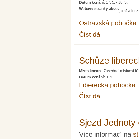
Datum konání:
17. 5.
-
18. 5.
Webové stránky akce:
jcmf.vsb.cz
Ostravská pobočka
Číst dál
Matematicko-fyzikální 
Schůze libere
Místo konání:
Zasedací místnost IC
Datum konání:
3. 4.
Liberecká pobočka
Číst dál
Schůze liberecké pob
Sjezd Jednoty 
Více informací na
s