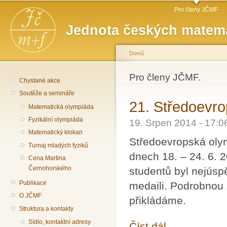
Hlavní menu
Př
Pro členy JČMF
hl
Jednota českých matema
o
Domů
Jste zde
Pro členy JČMF.
Chystané akce
Soutěže a semináře
21. Středoevro
Matematická olympiáda
Fyzikální olympiáda
19. Srpen 2014 - 17:
Matematický klokan
Středoevropská olym
Turnaj mladých fyziků
dnech 18. – 24. 6.
Cena Martina
Černohorského
studentů byl nejúsp
Publikace
medaili. Podrobnou 
O JČMF
přikládáme.
Struktura a kontakty
Sídlo, kontaktní adresy
Číst dál
21. Středoevropská ol