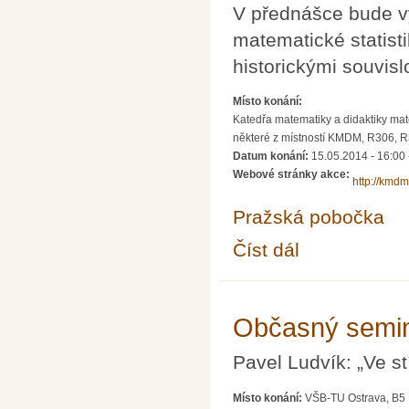
V přednášce bude vy
matematické statisti
historickými souvisl
Místo konání:
Katedřa matematiky a didaktiky mate
některé z místností KMDM, R306, R
Datum konání:
15.05.2014 -
16:00
Webové stránky akce:
http://kmd
Pražská pobočka
Číst dál
Didakticko-matematic
Občasný semin
Pavel Ludvík: „Ve s
Místo konání:
VŠB-TU Ostrava, B5