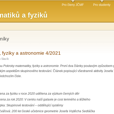
Přejít k
Pro členy JČMF
Pro studenty
hlavnímu
atiků a fyziků
obsahu
níky
 fyziky a astronomie 4/2021
 Slavík
isu
Pokroky matematiky, fyziky a astronomie
. První dva články poutavým způsobem př
ým aspektům skupinového testování. Článek popisující všestranné aktivity Josefa
edchozím čísle.
ena za fyziku v roce 2020 udělena za výzkum černých děr
ena za rok 2020: V centru naší galaxie je cosi temného a těžkého
epka:
Skupinové testování – oddělující systémy
ečvářová:
200 let české učebnice geometrie Josefa Vojtěcha Sedláčka