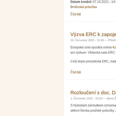
Datum konání:
07.10.2021 - 14
Brněnská pobočka
Číst dál
přednáška "Řecká abece
Výzva ERC k zapojen
16. Červenec 2021 - 11:46 —
PStehl
Evropská unie spustila online
Ko
ani výzkum. Vědecká rada ERC pr
Celý dopis prezidenta ERC, mat
Číst dál
Výzva ERC k zapojení se 
Rozloučení s doc. 
1. Červenec 2021 - 23:22 —
Alena 
S hlubokým zármutkem oznamujeme
aktivní členka pražské pobočky