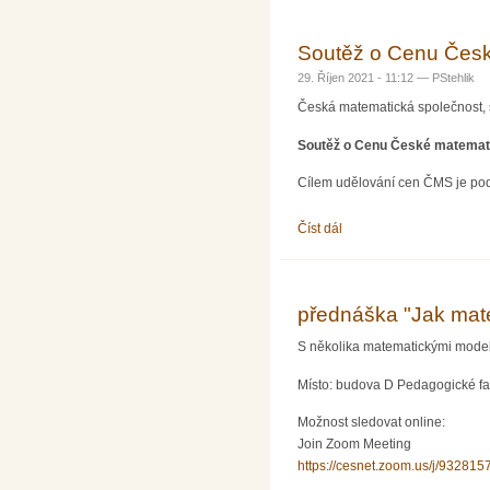
Soutěž o Cenu Česk
29. Říjen 2021 - 11:12 —
PStehlik
Česká matematická společnost, 
Soutěž o Cenu České matemati
Cílem udělování cen ČMS je pod
Číst dál
Soutěž o Cenu České ma
přednáška "Jak mat
S několika matematickými model
Místo: budova D Pedagogické faku
Možnost sledovat online:
Join Zoom Meeting
https://cesnet.zoom.us/j/93