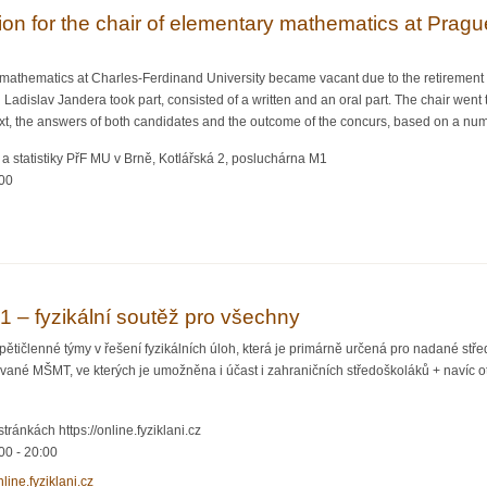
n for the chair of elementary mathematics at Prague
mathematics at Charles-Ferdinand University became vacant due to the retirement of
adislav Jandera took part, consisted of a written and an oral part. The chair went 
ext, the answers of both candidates and the outcome of the concurs, based on a num
a statistiky PřF MU v Brně, Kotlářská 2, posluchárna M1
:00
r the chair of elementary mathematics at Prague University"
1 – fyzikální soutěž pro všechny
 pětičlenné týmy v řešení fyzikálních úloh, která je primárně určená pro nadané stře
vané MŠMT, ve kterých je umožněna i účast i zahraničních středoškoláků + navíc ote
tránkách https://online.fyziklani.cz
00
-
20:00
nline.fyziklani.cz