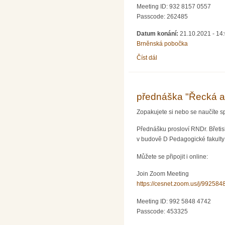
Meeting ID: 932 8157 0557
Passcode: 262485
Datum konání:
21.10.2021 - 14
Brněnská pobočka
Číst dál
přednáška "Jak matemati
přednáška "Řecká a
Zopakujete si nebo se naučíte s
Přednášku prosloví RNDr. Břetis
v budově D Pedagogické fakulty M
Můžete se připojit i online:
Join Zoom Meeting
https://cesnet.zoom.us/j/99
Meeting ID: 992 5848 4742
Passcode: 453325