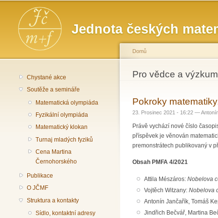
Hlavní menu
Jednota českých matem
Domů
Jste zde
Pro vědce a výzkum
Chystané akce
Soutěže a semináře
Pokroky matematiky,
Matematická olympiáda
23. Prosinec 2021 - 16:22 —
Antonín
Fyzikální olympiáda
Právě vychází nové číslo časop
Matematický klokan
příspěvek je věnován matematick
Turnaj mladých fyziků
premonstrátech publikovaný v př
Cena Martina
Černohorského
Obsah PMFA 4/2021
Publikace
Attila Mészáros:
Nobelova c
O JČMF
Vojtěch Witzany:
Nobelova c
Struktura a kontakty
Antonín Jančařík, Tomáš K
Jindřich Bečvář, Martina B
Sídlo, kontaktní adresy