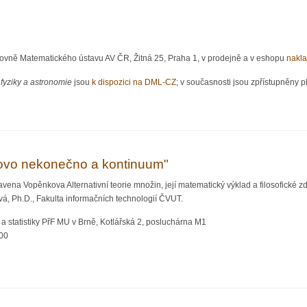
hovně Matematického ústavu AV ČR, Žitná 25, Praha 1, v prodejně a v eshopu
nakla
fyziky a astronomie
jsou
k dispozici na DML-CZ
; v současnosti jsou zpřístupněny pl
iky a astronomie 3/2021
ovo nekonečno a kontinuum"
ena Vopěnkova Alternativní teorie množin, její matematický výklad a filosofické zd
vá, Ph.D., Fakulta informačních technologií ČVUT.
a statistiky PřF MU v Brně, Kotlářská 2, posluchárna M1
:00
nekonečno a kontinuum"