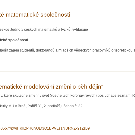
é matematické společnosti
sekce Jednoty českých matematiků a fyziků, vyhlašuje
cké společnosti.
pořit zájem studentů, doktorandů a mladších vědeckých pracovníků o teoretickou 
tematické společnosti
ematické modelování změnilo běh dějin"
y, které skutečně změnily svět (včetně těch koronavirových) posluchače seznámí 
lty MU v Brně, Poříčí 31, 2. podlaží, učebna č. 32.
281570557?pwd=dkZPR0lvUEt3Q1BPVEs1NURNZk91Zz09