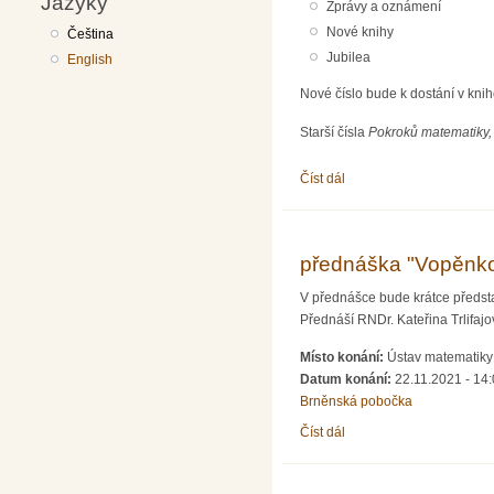
Jazyky
Zprávy a oznámení
Nové knihy
Čeština
Jubilea
English
Nové číslo bude k dostání v kni
Starší čísla
Pokroků matematiky, 
Číst dál
Pokroky matematiky, fyz
přednáška "Vopěnk
V přednášce bude krátce představ
Přednáší RNDr. Kateřina Trlifajo
Místo konání:
Ústav matematiky 
Datum konání:
22.11.2021 - 14
Brněnská pobočka
Číst dál
přednáška "Vopěnkovo 