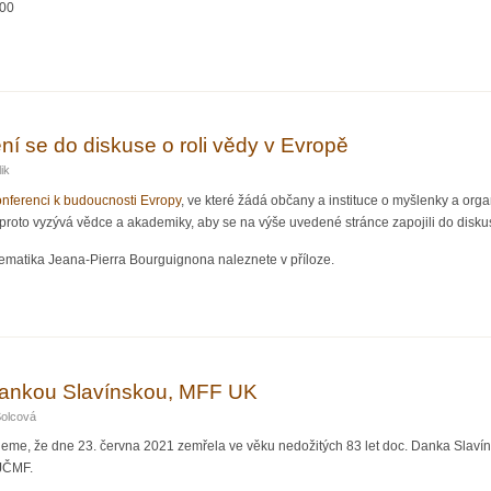
:00
da nejen pro matematiky"
í se do diskuse o roli vědy v Evropě
ik
nferenci k budoucnosti Evropy
, ve které žádá občany a instituce o myšlenky a orga
oto vyzývá vědce a akademiky, aby se na výše uvedené stránce zapojili do diskuse
ematika Jeana-Pierra Bourguignona naleznete v příloze.
do diskuse o roli vědy v Evropě
Dankou Slavínskou, MFF UK
Šolcová
, že dne 23. června 2021 zemřela ve věku nedožitých 83 let doc. Danka Slavínská
 JČMF.