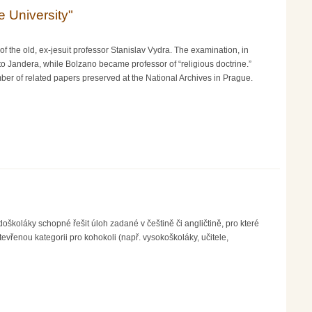
 University"
 the old, ex-jesuit professor Stanislav Vydra. The examination, in
to Jandera, while Bolzano became professor of “religious doctrine.”
ber of related papers preserved at the National Archives in Prague.
doškoláky schopné řešit úloh zadané v češtině či angličtině, pro které
vřenou kategorii pro kohokoli (např. vysokoškoláky, učitele,