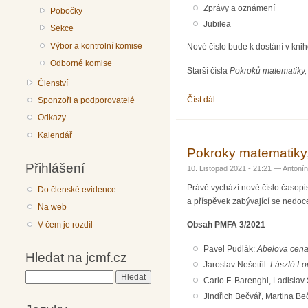
Zprávy a oznámení
Pobočky
Jubilea
Sekce
Výbor a kontrolní komise
Nové číslo bude k dostání v kni
Odborné komise
Starší čísla
Pokroků matematiky, 
Členství
Číst dál
Pokroky matematiky, fyz
Sponzoři a podporovatelé
Odkazy
Kalendář
Pokroky matematiky,
Přihlášení
10. Listopad 2021 - 21:21 —
Antonín
Právě vychází nové číslo časop
Do členské evidence
a příspěvek zabývající se nedoc
Na web
V čem je rozdíl
Obsah PMFA 3/2021
Pavel Pudlák:
Abelova cena
Hledat na jcmf.cz
Jaroslav Nešetřil:
László Lo
Hledat
Carlo F. Barenghi, Ladislav
Jindřich Bečvář, Martina B