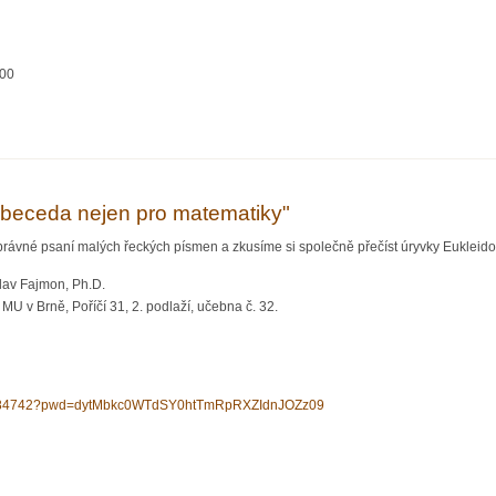
:00
cké modelování změnilo běh dějin"
beceda nejen pro matematiky"
právné psaní malých řeckých písmen a zkusíme si společně přečíst úryvky Eukleid
lav Fajmon, Ph.D.
U v Brně, Poříčí 31, 2. podlaží, učebna č. 32.
258484742?pwd=dytMbkc0WTdSY0htTmRpRXZIdnJOZz09