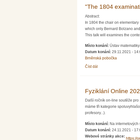
"The 1804 examinatio
Abstract:
In 1804 the chair on elementary 
which only Bernard Bolzano and L
This talk will examines the cont
Místo konání:
Ústav matematiky 
Datum konání:
29.11.2021 - 14
Brněnská pobočka
Číst dál
"The 1804 examination fo
Fyziklání Online 202
Další ročník on-line soutěže pro
máme tři kategorie spoluvyhlašo
profesory...).
Místo konání:
Na internetových s
Datum konání:
24.11.2021 -
17:
Webové stránky akce:
https://o