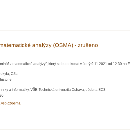
fyzikální soutěž pro všechny
matematické analýzy (OSMA) - zrušeno
inář z matematické analýzy", který se bude konat v úterý 9.11.2021 od 12.30 na F
Rokyta, CSc.
historie
chniky a informatiky, VŠB-Technická univerzita Ostrava, učebna EC3.
:30
m.vsb.cz/osma
matické analýzy (OSMA) - zrušeno