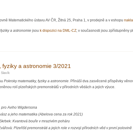
hovně Matematického ústavu AV ČR, Žitná 25, Praha 1, v prodejně a v eshopu
nakla
fyziky a astronomie
jsou
k dispozici na DML-CZ
; v současnosti jsou zpřístupněny pl
iky a astronomie 4/2021
 fyziky a astronomie 3/2021
 Slavík
isu
Pokroky matematiky, fyziky a astronomie
. Přináší dva zasvěcené příspěvky věnov
eněnou rolí plzeňských premonstrátů v přírodních vědách a jejich výuce.
 pro Aviho Wigdersona
vász a jeho matematika (Abelova cena za rok 2021)
 Skrbek:
Kvantová bouře v mrazivém poháru
ečvářová:
Plzeňští premonstráti a jejich role v rozvoji přírodních věd v první polovině 