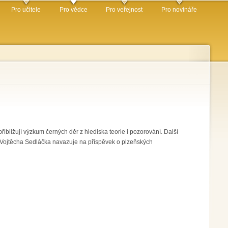
Pro učitele
Pro vědce
Pro veřejnost
Pro novináře
ibližují výzkum černých děr z hlediska teorie i pozorování. Další
 Vojtěcha Sedláčka navazuje na příspěvek o plzeňských