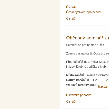
Ústředí
Česká fyzikální společnost
Číst dál
Fyziklání Online 2021 – 
Občasný seminář z 
Seminář se pro nemoc ruší!!!
Zveme vás na další „Občasný sem
Přednášející: doc. RNDr. Mirko 
Název: Drobné perličky z hlubin 
Místo konání:
Fakulta elektrote
Datum konání:
09.11.2021 - 12
Webové stránky akce:
http://a
Ostravská pobočka
Číst dál
Občasný seminář z mate