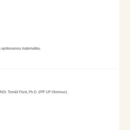
a aplikovanou matematiku.
RNDr. Tomáš Fürst, Ph.D. (PřF UP Olomouc).