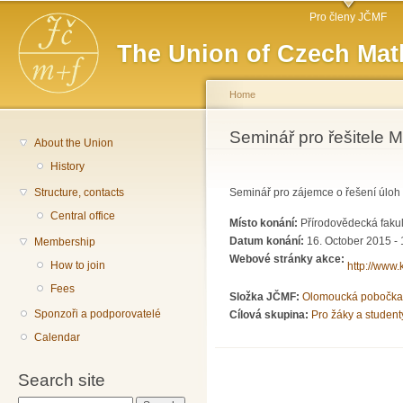
Main menu
Sk
Pro členy JČMF
ma
The Union of Czech Mat
co
Home
You are here
Seminář pro řešitele M
About the Union
History
Structure, contacts
Seminář pro zájemce o řešení úloh
Central office
Místo konání:
Přírodovědecká fakul
Datum konání:
16. October 2015 - 
Membership
Webové stránky akce:
How to join
http://www.
Fees
Složka JČMF:
Olomoucká pobočka
Sponzoři a podporovatelé
Cílová skupina:
Pro žáky a student
Calendar
Search site