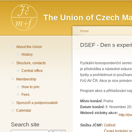
Main menu
The Union of Czech Ma
Home
You are here
DSEF - Den s exper
About the Union
History
Structure, contacts
Fyzikální korespondenční seminá
je přednáška a následné exkurze
Central office
fyziky a prohlédnout si používa
Membership
FzÚ AV ČR. Akce je sice primárně
How to join
Program akce a přihlašování na
Fees
Místo konání:
Praha
Sponzoři a podporovatelé
Datum konání:
9. November 20
Calendar
Webové stránky akce:
http://ds
Search site
Složka JČMF:
Ústředí
Česká fyzikální s