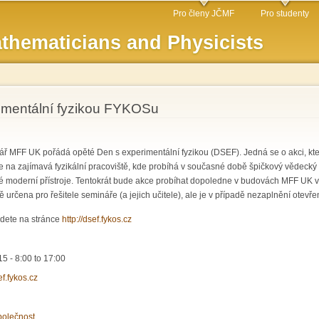
Skip to
Pro členy JČMF
Pro studenty
main
thematicians and Physicists
content
imentální fyzikou FYKOSu
ř MFF UK pořádá opěté Den s experimentální fyzikou (DSEF). Jedná se o akci, kter
 na zajímavá fyzikální pracoviště, kde probíhá v současné době špičkový vědecký 
né moderní přístroje. Tentokrát bude akce probíhat dopoledne v budovách MFF UK v
 určena pro řešitele semináře (a jejich učitele), ale je v případě nezaplnění otev
jdete na stránce
http://dsef.fykos.cz
15 -
8:00
to
17:00
ef.fykos.cz
polečnost