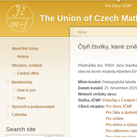
Main menu
Sk
Pro členy JČMF
ma
The Union of Czech Mat
co
Home
You are here
Čtyři čtvrtky, které změ
About the Union
History
Structure, contacts
Přednáška doc. RNDr. Jana Slavíka, 
obecné teorie relativity Albertem E
Central office
Místo konání:
Pedagogická fakulta 
Membership
Datum konání:
25. November 2015
How to join
Webové stránky akce:
Fees
Složka JČMF:
Pobočka v Českých 
Cílová skupina:
Pro členy JČMF.
Sponzoři a podporovatelé
Pro žáky a student
Calendar
Pro učitele.
Pro vědce a výzku
Search site
Pro odbornou i lai