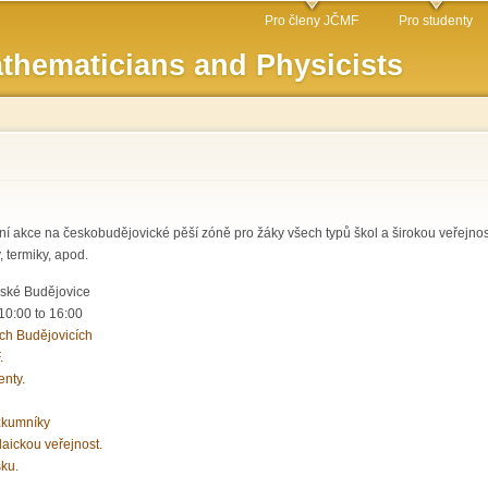
Skip to
Pro členy JČMF
Pro studenty
main
thematicians and Physicists
content
ní akce na českobudějovické pěší zóně pro žáky všech typů škol a širokou veřej
, termiky, apod.
eské Budějovice
10:00
to
16:00
ch Budějovicích
.
enty.
zkumníky
laickou veřejnost.
sku.