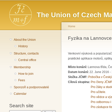
Main menu
The Union of Czech Ma
Home
You are here
Fyzika na Lannovce
About the Union
History
Structure, contacts
Venkovní výuková a popularizač
praktické aplikace motorů, optiky
Central office
Místo konání:
Lannova třída, Č
Membership
Datum konání:
22. June 2016 -
How to join
Složka JČMF:
Pobočka v Český
Fees
Cílová skupina:
Pro členy JČMF
Pro žáky a stud
Sponzoři a podporovatelé
Pro učitele.
Calendar
Pro vědce a vý
Pro odbornou i 
Search site
Pro zástupce ti