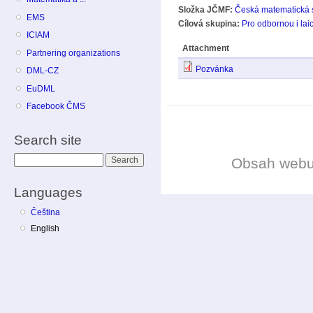
Složka JČMF:
Česká matematická 
EMS
Cílová skupina:
Pro odbornou i lai
ICIAM
Attachment
Partnering organizations
Pozvánka
DML-CZ
EuDML
Facebook ČMS
Search site
Search
Obsah web
Languages
Čeština
English