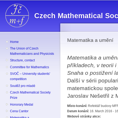
Sk
ma
Czech Mathematical Soc
co
Matematika a umění
Home
The Union of Czech
Mathematicians and Physicists
Matematika a umění, 
Structure, contact
příkladech, v teorii i
Committee for Mathematics
Snaha o postižení l
SVOČ – University students'
competition
Další v sérii popul
Soutěž pro mladé
matematickou společ
Czech Mathematical Society
Jaroslav Nešetřil z 
Prize
Honorary Medal
Místo konání:
Refektář budovy MFF
Cena Cantor
Datum konání:
16. March 2016 - 1
Webové stránky akce:
Matematika a ...