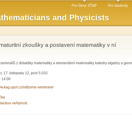
Skip to
Pro členy JČMF
Pro studenty
main
thematicians and Physicists
content
maturitní zkoušky a postavení matematiky v ní
seminářů z didaktiky matematiky a elementární matematiky katedry algebry a geom
, 17. listopadu 12, posl 5.032
- 14:00
www.kag.upol.cz/odborne-seminare/
čka
laickou veřejnost.