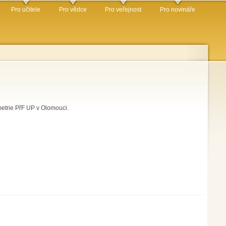
Pro učitele
Pro vědce
Pro veřejnost
Pro novináře
etrie PřF UP v Olomouci.