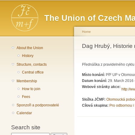
Main menu
The Union of Czech Ma
Home
You are here
Dag Hrubý, Historie 
About the Union
History
Structure, contacts
Přednáška z pravidelného cyklu 
Central office
Místo konání:
PřF UP v Olomouci
Datum konání:
29. March 2016 
Membership
Webové stránky akce:
How to join
http://
Fees
Složka JČMF:
Olomoucká pobo
Sponzoři a podporovatelé
Cílová skupina:
Pro odbornou i 
Calendar
Search site