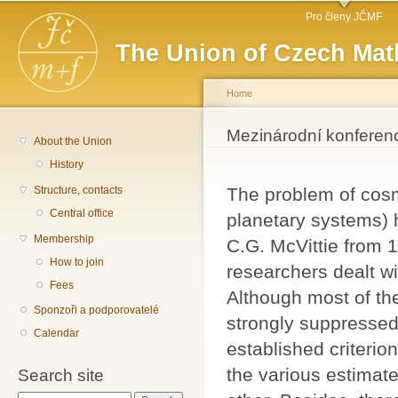
Main menu
Sk
Pro členy JČMF
ma
The Union of Czech Mat
co
Home
You are here
Mezinárodní konferen
About the Union
History
Structure, contacts
The problem of cosm
Central office
planetary systems) h
Membership
C.G. McVittie from 
How to join
researchers dealt wi
Fees
Although most of th
Sponzoři a podporovatelé
strongly suppressed
Calendar
established criterio
the various estimat
Search site