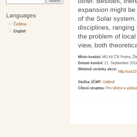
other. Besides, ther
Search
expansion might be i
Languages
of the Solar system. 
Čeština
disciplines, ranging
English
the problem of local
view, both theoretic
Místo konání:
MÚ AV ČR Praha, Žit
Datum konání:
21. September 2016
Webové stránky akce:
http://css2
Složka JČMF:
Ústředí
Cílová skupina:
Pro vědce a výzku