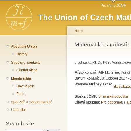
Main menu
Sk
Pro členy JČMF
ma
The Union of Czech Mat
co
Home
You are here
Matematika s radostí – 
About the Union
History
Structure, contacts
přednáška RNDr. Petry Vondrákové,
Central office
Místo konání:
PdF MU Brno, Poříčí
Datum konání:
18. October 2017 - 
Membership
Webové stránky akce:
How to join
https://kat
Fees
Složka JČMF:
Brněnská pobočka
Sponzoři a podporovatelé
Cílová skupina:
Pro odbornou i lai
Calendar
Search site