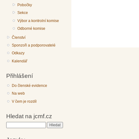
Pobočky
Sekce
Výbor a kontrolní komise
Odborné komise
Členství
Sponzoři a podporovatelé
Odkazy
Kalendář
Přihlášení
Do členské evidence
Na web
V čem je rozdíl
Hledat na jcmf.cz
Hledat