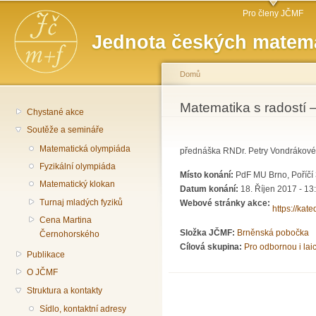
Hlavní menu
Př
Pro členy JČMF
hl
Jednota českých matema
o
Domů
Jste zde
Matematika s radostí – 
Chystané akce
Soutěže a semináře
Matematická olympiáda
přednáška RNDr. Petry Vondrákové,
Fyzikální olympiáda
Místo konání:
PdF MU Brno, Poříčí
Matematický klokan
Datum konání:
18. Říjen 2017 - 13
Turnaj mladých fyziků
Webové stránky akce:
https://kat
Cena Martina
Složka JČMF:
Brněnská pobočka
Černohorského
Cílová skupina:
Pro odbornou i lai
Publikace
O JČMF
Struktura a kontakty
Sídlo, kontaktní adresy