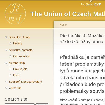
Main menu
Sk
Pro členy JČMF
ma
The Union of Czech Mat
co
Home
You are here
Přednáška J. Mužáka:
About the Union
následků těžby uranu
History
Structure, contacts
Přednáška je zaměře
Central office
řešení problematiky
Membership
How to join
typů modelů a jejic
Fees
advekčního transpo
Sponzoři a podporovatelé
příkladech bude pre
Calendar
problematiky souvis
Search site
Místo konání:
Modrá posluchárna, 
Datum konání:
15. March 2018 - 1