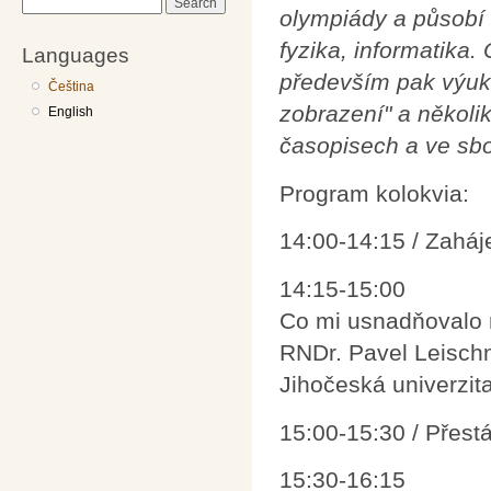
Search
olympiády a působí 
fyzika, informatika
Languages
především pak výuk
Čeština
zobrazení" a několi
English
časopisech a ve sbo
Program kolokvia:
14:00-14:15 / Zaháj
14:15-15:00
Co mi usnadňovalo
RNDr. Pavel Leischn
Jihočeská univerzit
15:00-15:30 / Přest
15:30-16:15