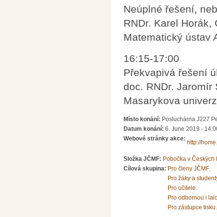
Neúplné řešení, ne
RNDr. Karel Horák,
Matematický ústav 
16:15-17:00
Překvapivá řešení 
doc. RNDr. Jaromír
Masarykova univerzi
Místo konání:
Posluchárna J227 Pe
Datum konání:
6. June 2019 -
14:0
Webové stránky akce:
http://home.
Složka JČMF:
Pobočka v Českých 
Cílová skupina:
Pro členy JČMF.
Pro žáky a student
Pro učitele.
Pro odbornou i lai
Pro zástupce tisku.