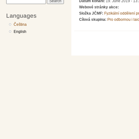
Datum konání:
19. June 2019 - 13
Search
Webové stránky akce:
Složka JČMF:
Fyzikální oddělení 
Languages
Cílová skupina:
Pro odbornou i lai
Čeština
English