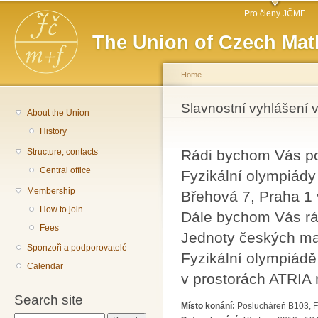
Main menu
Sk
Pro členy JČMF
ma
The Union of Czech Mat
co
Home
You are here
Slavnostní vyhlášení v
About the Union
History
Structure, contacts
Rádi bychom Vás poz
Central office
Fyzikální olympiády
Membership
Břehová 7, Praha 1 
How to join
Dále bychom Vás rá
Fees
Jednoty českých mat
Sponzoři a podporovatelé
Fyzikální olympiádě
Calendar
v prostorách ATRIA 
Search site
Místo konání:
Poslucháreň B103, F