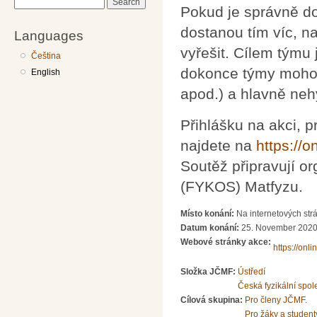
Search
Pokud je správně do
dostanou tím víc, n
Languages
vyřešit. Cílem týmu 
Čeština
dokonce týmy mohou
English
apod.) a hlavně neh
Přihlášku na akci, p
najdete na
https://o
Soutěž připravují o
(FYKOS) Matfyzu.
Místo konání:
Na internetových strá
Datum konání:
25. November 2020
Webové stránky akce:
https://onli
Složka JČMF:
Ústředí
Česká fyzikální spol
Cílová skupina:
Pro členy JČMF.
Pro žáky a student