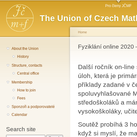
Main menu
Sk
Pro členy JČMF
ma
The Union of Czech Mat
co
Home
You are here
Fyziklání online 2020 
About the Union
History
Structure, contacts
Další ročník on-line
Central office
úloh, která je prim
Membership
příklady zadané v če
How to join
spoluvyhlašované M
Fees
středoškoláků a mám
Sponzoři a podporovatelé
vysokoškoláky, učitel
Calendar
Soutěž probíhá 3 ho
Search site
když si myslí, že ma