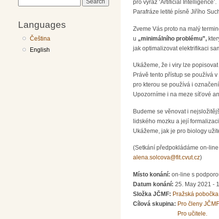
Search
pro výraz ‘Artificial Intelligence’.
Parafráze letité písně Jiřího S
Languages
Zveme Vás proto na malý terminol
u
„minimálního problému”,
kter
Čeština
jak optimalizovat elektrifikaci s
English
Ukážeme, že i viry lze popisovat 
Právě tento přístup se používá v
pro kterou se používá i označení
Upozorníme i na meze síťové an
Budeme se věnovat i nejsložitějš
lidského mozku a její formalizaci
Ukážeme, jak je pro biology užit
(Setkání předpokládáme on-line 
alena.solcova@fit.cvut.cz
)
Místo konání:
on-line s podpo
Datum konání:
25. May 2021 - 
Složka JČMF:
Pražská pobočka
Cílová skupina:
Pro členy JČMF
Pro učitele.