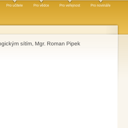
Pro učitele
Pro vědce
Pro veřejnost
Pro novináře
logickým sítím, Mgr. Roman Pipek