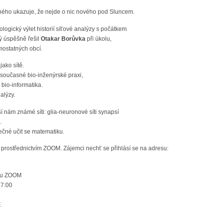
uchého ukazuje, že nejde o nic nového pod Sluncem.
ogický výlet historií síťové analýzy s počátkem
ý úspěšně řešil
Otakar Borůvka
při úkolu,
amostatných obcí.
jako sítě.
 současné bio-inženýrské praxi,
 bio-informatika.
alýzy.
í nám známé síti: glia-neuronové síti synapsí
.
ečné učit se matematiku.
prostřednictvím ZOOM. Zájemci nechť se přihlásí se na adresu:
rou ZOOM
17:00
.