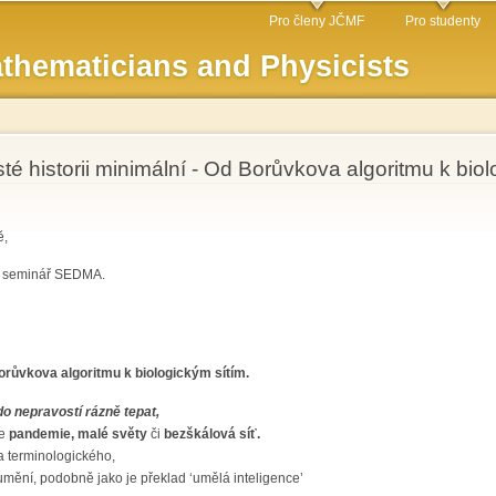
Skip to
Pro členy JČMF
Pro studenty
main
thematicians and Physicists
content
é historii minimální - Od Borůvkova algoritmu k bio
ě,
ý seminář SEDMA.
 Borůvkova algoritmu k biologickým sítím.
do nepravostí rázně tepat,
je
pandemie, malé světy
či
bezškálová síť.
a terminologického,
mění, podobně jako je překlad ‘umělá inteligence’