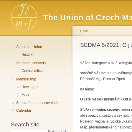
Main menu
The Union of Czech Ma
Home
You are here
SEDMA 5/2021, O jist
About the Union
History
Structure, contacts
Vážení kolegové a milé kolegyn
Central office
srdečně Vás zveme na květnov
Přednáší Mgr. Roman Pipek
Membership
How to join
na téma:
Fees
O jisté historii minimální - Od
Sponzoři a podporovatelé
Stalo se módou sezóny
, nejen
Calendar
ale i používat často výrazy jako 
Poslední vazba je typická ukázk
Search site
resp. překladatelského neporozu