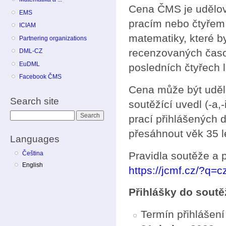
Cena ČMS je udělová
EMS
pracím nebo čtyřem 
ICIAM
matematiky, které by
Partnering organizations
recenzovaných časo
DML-CZ
EuDML
posledních čtyřech 
Facebook ČMS
Cena může být uděle
Search site
soutěžící uvedl (-a,-
Search
prací přihlášených 
přesáhnout věk 35 l
Languages
Pravidla soutěže a 
Čeština
English
https://jcmf.cz/?q=
Přihlášky do sout
Termín přihlášení