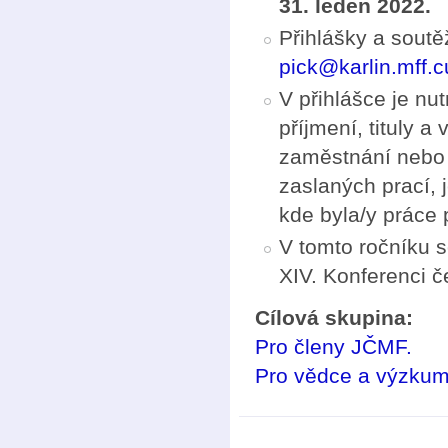
31. leden 2022.
Přihlášky a soutě
pick@karlin.mff.c
V přihlášce je nu
příjmení, tituly 
zaměstnání nebo d
zaslaných prací, 
kde byla/y práce p
V tomto ročníku 
XIV. Konferenci 
Cílová skupina:
Pro členy JČMF.
Pro vědce a výzkum