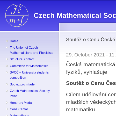
Sk
ma
Czech Mathematical Soc
co
Soutěž o Cenu České 
Home
The Union of Czech
Mathematicians and Physicists
29. October 2021 - 1
Structure, contact
Česká matematická 
Committee for Mathematics
fyziků, vyhlašuje
SVOČ – University students'
competition
Soutěž o Cenu Čes
Soutěž pro mladé
Czech Mathematical Society
Cílem udělování cen
Prize
mladších vědeckých 
Honorary Medal
matematiku.
Cena Cantor
Matematika a ...