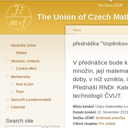
Main menu
Sk
Pro členy JČMF
ma
The Union of Czech Mat
co
Home
You are here
přednáška "Vopěnkov
About the Union
History
Structure, contacts
V přednášce bude kr
Central office
množin, její matema
Membership
doby, v níž vznikla,
How to join
Přednáší RNDr. Kateř
Fees
technologií ČVUT.
Sponzoři a podporovatelé
Místo konání:
Ústav matematiky a s
Calendar
Datum konání:
22. November 2021
Složka JČMF:
Brněnská pobočka
Search site
Cílová skupina:
Pro učitele.