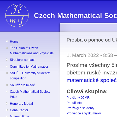
Sk
ma
Czech Mathematical Soc
co
Prosba o pomoc od Uk
Home
The Union of Czech
Mathematicians and Physicists
1. March 2022 - 8:58
Structure, contact
Prosíme všechny čl
Committee for Mathematics
obětem ruské invaze
SVOČ – University students'
competition
matematické společ
Soutěž pro mladé
Cílová skupina:
Czech Mathematical Society
Prize
Pro členy JČMF.
Pro učitele.
Honorary Medal
Pro žáky a studenty.
Cena Cantor
Pro vědce a výzkumníky
Matematika a ...